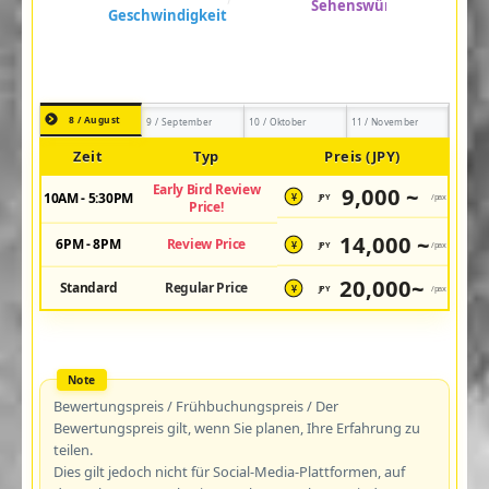
8 / August
9 / September
10 / Oktober
11 / November
Zeit
Typ
Preis (JPY)
Early Bird Review
9,000 ~
10AM - 5:30PM
JPY
/pax
¥
Price!
14,000 ~
6PM - 8PM
Review Price
JPY
/pax
¥
20,000~
Standard
Regular Price
JPY
/pax
¥
Bewertungspreis / Frühbuchungspreis / Der
Bewertungspreis gilt, wenn Sie planen, Ihre Erfahrung zu
teilen.
Dies gilt jedoch nicht für Social-Media-Plattformen, auf