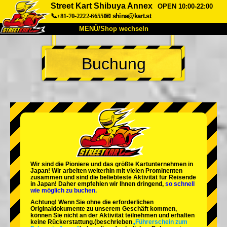
Street Kart Shibuya Annex
OPEN 10:00-22:00
📞+81-70-2222-6655
📧
shina@kart.st
MENÜ/Shop wechseln
START
Buchung
Über uns
Spezifikationen
Preise
Anfahrt
Bewertungen
FAQ
Unternehmen
Buchung
Shop wechseln
Tokio Shinagawa
Tokio Akihabara#1
Tokio Akihabara#2
Tokio Shibuya
Wir sind die
Pioniere
und das
größte Kartunternehmen
in
Tokio Shibuya Annex
Tokio Bucht
Japan! Wir arbeiten weiterhin mit
vielen Prominenten
zusammen und sind die
beliebteste Aktivität
für Reisende
in Japan! Daher empfehlen wir Ihnen dringend,
so schnell
Tokio Asakusa
Osaka
wie möglich zu buchen.
Achtung! Wenn Sie ohne die erforderlichen
Okinawa
Originaldokumente zu unserem Geschäft kommen,
können Sie nicht an der Aktivität teilnehmen und erhalten
keine Rückerstattung.
(beschrieben
„Führerschein zum