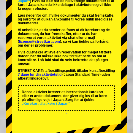
Japan“
) Hvis du ikke har de nødvendige dokumenter til at
køre i Japan, kan du ikke deltage i aktiviteten og vil ikke
få nogen refusion.
Læs nedenfor om, hvilke dokumenter du skal fremskaffe,
og sørg for at du kan ankomme til vores butik med disse
dokumenter.
Vi anbefaler, at du sender os fotos af dit kørekort og de
dokumenter, du har fremskaffet, efter at du har
reserveret vores aktivitet via chat eller e-mail
(
license@streetkart.com
), så vi kan tjekke på forhånd,
om der er problemer.
Hvis du ønsker at lave en reservation for meget tættere
datoer, har du måske ikke nok tid til at bede os om at
kontrollere. I så fald skal du selv bekræfte det på eget
ansvar.
STREET KARTs afbestillingspolitik tillader kun afbestilling
7 dage før din aktivitetstid
(Japan Standard Time) uden
afbestillingsgebyr.
Denne aktivitet kræver et internationalt kørekort
eller et andet dokument, der giver dig lov til at køre
på offentlige veje i Japan. Sørg for at tjekke
„Kørekort til at køre i Japan“