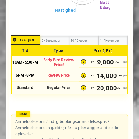
8 / August
9 / September
10 / Oktober
11 / November
Tid
Type
Pris (JPY)
Early Bird Review
9,000 ~
10AM - 5:30PM
JPY
/pax
¥
Price!
14,000 ~
6PM - 8PM
Review Price
JPY
/pax
¥
20,000~
Standard
Regular Price
JPY
/pax
¥
Anmeldelsespris / Tidlig bookingsanmeldelsespris /
Anmeldelsesprisen gælder, når du planlægger at dele din
oplevelse.