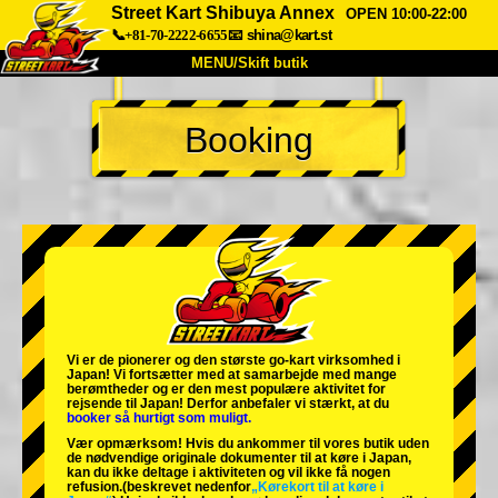
Street Kart Shibuya Annex
OPEN 10:00-22:00
📞+81-70-2222-6655
📧
shina@kart.st
MENU/Skift butik
TOP
Booking
Om
Specifikationer
Pris
Adgang
Stemme
FAQ
Virksomhed
Booking
Skift butik
Tokyo Shinagawa
Tokyo Akihabara#1
Tokyo Akihabara#2
Tokyo Shibuya
Vi er de
pionerer
og
den største go-kart virksomhed
i
Tokyo Shibuya Annex
Tokyo Bay
Japan! Vi fortsætter med at samarbejde med
mange
berømtheder
og er den
mest populære aktivitet
for
rejsende til Japan! Derfor anbefaler vi stærkt, at du
Tokyo Asakusa
Osaka
booker så hurtigt som muligt.
Vær opmærksom! Hvis du ankommer til vores butik uden
Okinawa
de nødvendige originale dokumenter til at køre i Japan,
kan du ikke deltage i aktiviteten og vil ikke få nogen
refusion.
(beskrevet nedenfor
„Kørekort til at køre i