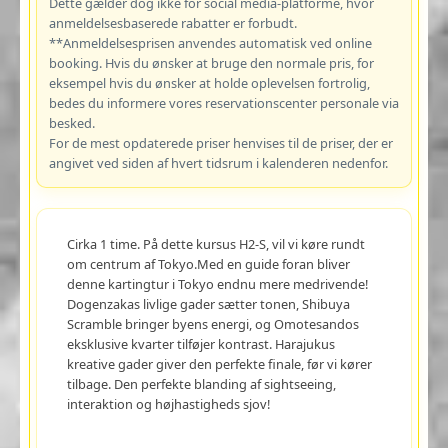
Dette gælder dog ikke for social media-platforme, hvor
anmeldelsesbaserede rabatter er forbudt.
**Anmeldelsesprisen anvendes automatisk ved online
booking. Hvis du ønsker at bruge den normale pris, for
eksempel hvis du ønsker at holde oplevelsen fortrolig,
bedes du informere vores reservationscenter personale via
besked.
For de mest opdaterede priser henvises til de priser, der er
angivet ved siden af hvert tidsrum i kalenderen nedenfor.
Cirka 1 time. På dette kursus H2-S, vil vi køre rundt
om centrum af Tokyo.Med en guide foran bliver
denne kartingtur i Tokyo endnu mere medrivende!
Dogenzakas livlige gader sætter tonen, Shibuya
Scramble bringer byens energi, og Omotesandos
eksklusive kvarter tilføjer kontrast. Harajukus
kreative gader giver den perfekte finale, før vi kører
tilbage. Den perfekte blanding af sightseeing,
interaktion og højhastigheds sjov!