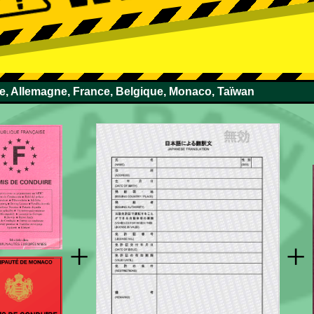
se, Allemagne, France, Belgique, Monaco, Taïwan
+
+