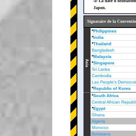
⑦ La date d'utilisation
Japon.
Signataire de la Conventio
*
Philippines
*
India
*
Thailand
Bangladesh
*
Malaysia
Asia
*
Singapore
Sri Lanka
Cambodia
Lao People's Democrat
*
Republic of Korea
Brunei Darussalam
*
South Africa
Central African Republi
*
Egypt
Ghana
Algeria
Morocco
Botswana