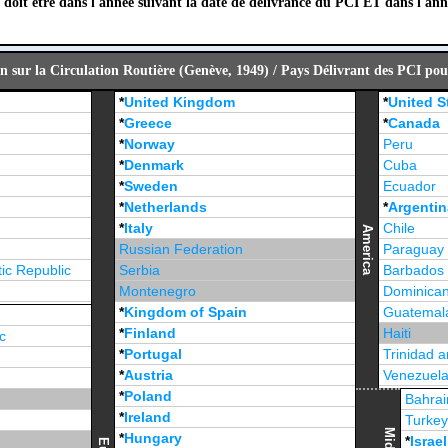
 doit être dans l'année suivant la date de délivrance du PCI ET dans l'ann
n sur la Circulation Routière (Genève, 1949) / Pays Délivrant des PCI pou
*
United Kingdom
*
United S
*
Greece
*
Canada
*
Norway
Peru
*
Denmark
Cuba
*
Sweden
Ecuador
*
Netherlands
*
Argentin
*
Italy
Chile
America
Russian Federation
Paraguay
ic Republic
Serbia
Barbados
Montenegro
Dominican
*
Kingdom of Spain
Guatemal
*
Finland
Haiti
c
*
Portugal
Trinidad 
*
Austria
Venezuel
*
Poland
Jamaica
Bahrai
*
Ireland
Turke
*
Hungary
*
Israel