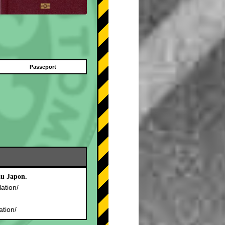
Passeport
au Japon.
lation/
.
ation/