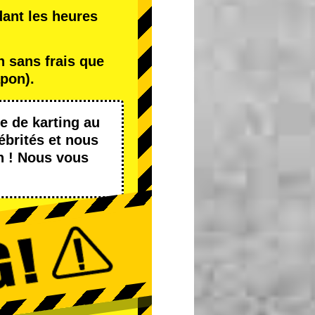
dant les heures
 sans frais que
pon).
e de karting
au
ébrités
et nous
n ! Nous vous