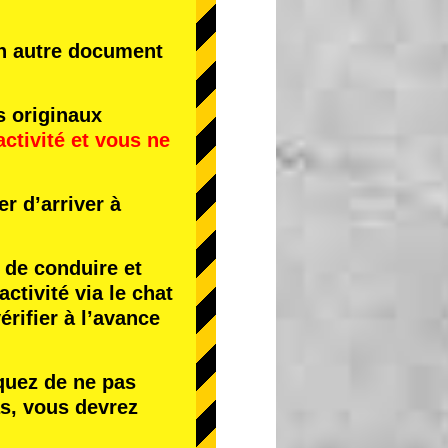
un autre document
s originaux
activité
et
vous ne
r d’arriver à
de conduire et
tivité via le chat
érifier à l’avance
quez de ne pas
s, vous devrez