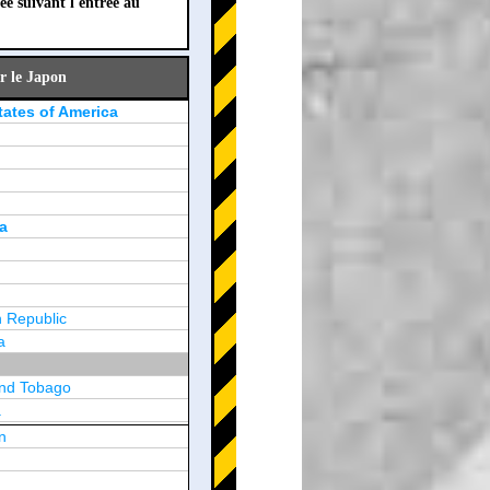
ée suivant l'entrée au
r le Japon
tates of America
a
 Republic
a
and Tobago
a
n
y