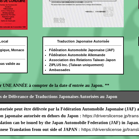
Local
Traduction Japonaise Autorisée
lgique, Monaco
Fédération Automobile Japonaise (JAF)
Fédération Automobile Allemande
Association des Relations Taïwan-Japon
as valide au
ZIPLUS Inc. (Taïwan uniquement)
Ambassades
r UNE ANNÉE à compter de la date d'entrée au Japon. **
s de Délivrance de Traductions Japonaises Autorisées au Japon
utorisée peut être délivrée par la Fédération Automobile Japonaise (JAF) 
https://driverslicense.jp/trans
on japonaise autorisée en dehors du Japon :
lation can be issued by the Japan Automobile Federation (JAF) in Japan
https://driverslicense.jp/transl
nese Translation from out side of JAPAN :