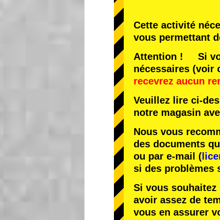
Cette activité néc
vous permettant d
Attention ! Si vo
nécessaires (voir 
recevrez aucun r
Veuillez lire ci-d
notre magasin av
Nous vous recomma
des documents que 
ou par e-mail (
lic
si des problèmes 
Si vous souhaitez 
avoir assez de te
vous en assurer v