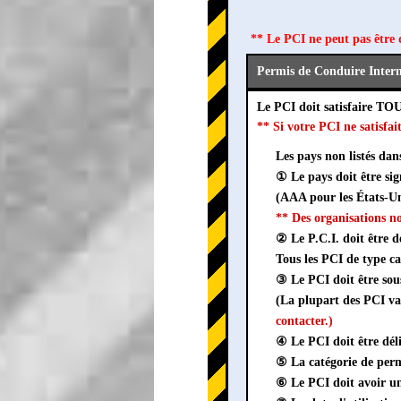
** Le PCI ne peut pas être 
Permis de Conduire Intern
Le PCI doit satisfaire TO
** Si votre PCI ne satisf
Les pays non listés dan
① Le pays doit être si
(AAA pour les États-U
** Des organisations n
② Le P.C.I. doit être d
Tous les PCI de type c
③ Le PCI doit être s
(La plupart des PCI val
contacter.)
④ Le PCI doit être dél
⑤ La catégorie de perm
⑥ Le PCI doit avoir un