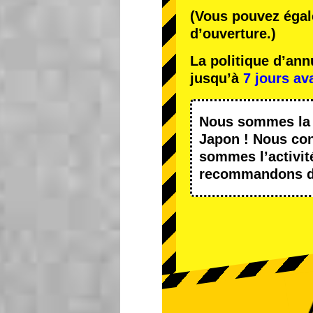
(Vous pouvez égal
d’ouverture.)
La politique d’an
jusqu’à
7 jours av
Nous sommes l
Japon ! Nous con
sommes l’
activit
recommandons d