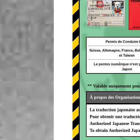
Permis de Conduire 
Suisse, Allemagne, France, Be
et Taïwan
Le permis numérique n'est p
Japon
** Valable uniquement pou
À propos des Organisation
La traduction japonaise a
Pour obtenir une traducti
Authorized Japanese Trans
To obtain Authorized Japa