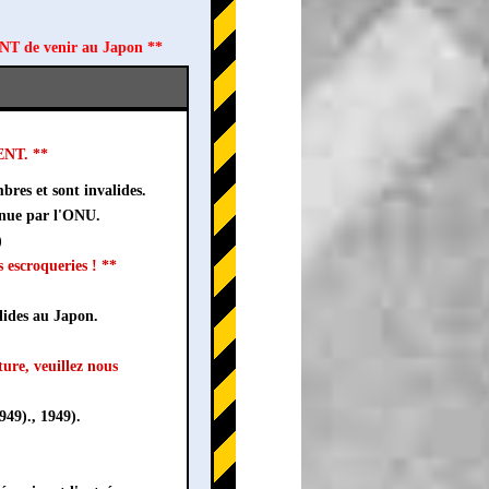
ANT de venir au Japon **
MENT. **
bres et sont invalides.
nnue par l'ONU.
)
 escroqueries ! **
lides au Japon.
ture, veuillez nous
49)., 1949).