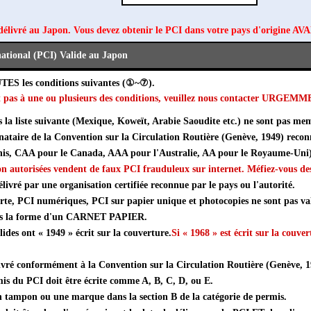
délivré au Japon. Vous devez obtenir le PCI dans votre pays d'origine AV
ational (PCI) Valide au Japon
UTES les conditions suivantes (①~⑦).
ait pas à une ou plusieurs des conditions, veuillez nous contacter URGEM
s la liste suivante (Mexique, Koweït, Arabie Saoudite etc.) ne sont pas mem
gnataire de la Convention sur la Circulation Routière (Genève, 1949) reco
nis, CAA pour le Canada, AAA pour l'Australie, AA pour le Royaume-Uni
on autorisées vendent de faux PCI frauduleux sur internet. Méfiez-vous des
élivré par une organisation certifiée reconnue par le pays ou l'autorité.
arte, PCI numériques, PCI sur papier unique et photocopies ne sont pas va
ous la forme d'un CARNET PAPIER.
ides ont « 1949 » écrit sur la couverture.
Si « 1968 » est écrit sur la couver
ivré conformément à la Convention sur la Circulation Routière (Genève, 19
is du PCI doit être écrite comme A, B, C, D, ou E.
 tampon ou une marque dans la section B de la catégorie de permis.