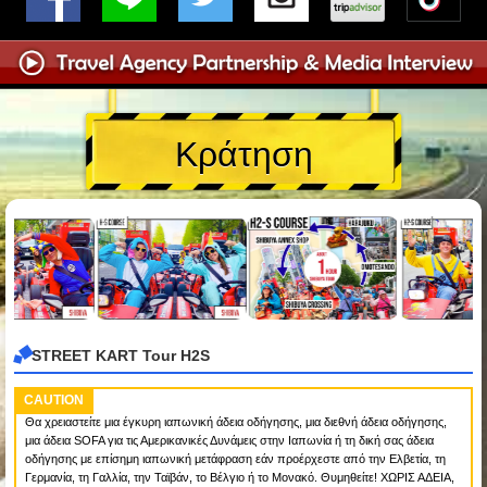
Κράτηση
STREET KART Tour H2S
CAUTION
Θα χρειαστείτε μια έγκυρη ιαπωνική άδεια οδήγησης, μια διεθνή άδεια οδήγησης,
μια άδεια SOFA για τις Αμερικανικές Δυνάμεις στην Ιαπωνία ή τη δική σας άδεια
οδήγησης με επίσημη ιαπωνική μετάφραση εάν προέρχεστε από την Ελβετία, τη
Γερμανία, τη Γαλλία, την Ταϊβάν, το Βέλγιο ή το Μονακό. Θυμηθείτε! ΧΩΡΙΣ ΑΔΕΙΑ,