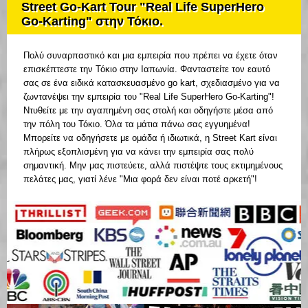
Street Go-Kart Tour "Real Life SuperHero
Go-Karting" στην Τόκιο.
Πολύ συναρπαστικό και μια εμπειρία που πρέπει να έχετε όταν
επισκέπτεστε την Τόκιο στην Ιαπωνία. Φανταστείτε τον εαυτό
σας σε ένα ειδικά κατασκευασμένο go kart, σχεδιασμένο για να
ζωντανέψει την εμπειρία του "Real Life SuperHero Go-Karting"!
Ντυθείτε με την αγαπημένη σας στολή και οδηγήστε μέσα από
την πόλη του Τόκιο. Όλα τα μάτια πάνω σας εγγυημένα!
Μπορείτε να οδηγήσετε με ομάδα ή ιδιωτικά, η Street Kart είναι
πλήρως εξοπλισμένη για να κάνει την εμπειρία σας πολύ
σημαντική. Μην μας πιστεύετε, αλλά πιστέψτε τους εκτιμημένους
πελάτες μας, γιατί λένε "Μια φορά δεν είναι ποτέ αρκετή"!