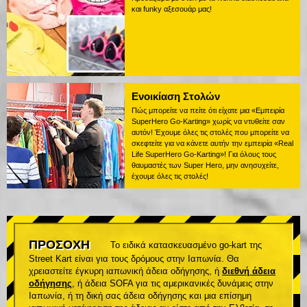
και funky αξεσουάρ μας!
Ενοικίαση Στολών
Πώς μπορείτε να πείτε ότι είχατε μια «Εμπειρία
SuperHero Go-Karting» χωρίς να ντυθείτε σαν
αυτόν! Έχουμε όλες τις στολές που μπορείτε να
σκεφτείτε για να κάνετε αυτήν την εμπειρία «Real
Life SuperHero Go-Karting»! Για όλους τους
θαυμαστές των Super Hero, μην ανησυχείτε,
έχουμε όλες τις στολές!
ΠΡΟΣΟΧΗ
Το ειδικά κατασκευασμένο go-kart της
Street Kart είναι για τους δρόμους στην Ιαπωνία. Θα
χρειαστείτε έγκυρη ιαπωνική άδεια οδήγησης, ή
διεθνή άδεια
οδήγησης
, ή άδεια SOFA για τις αμερικανικές δυνάμεις στην
Ιαπωνία, ή τη δική σας άδεια οδήγησης και μια επίσημη