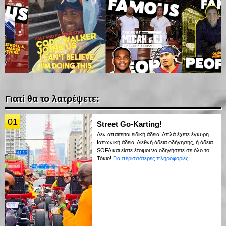
Γιατί θα το λατρέψετε:
01
Street Go-Karting!
Δεν απαιτείται ειδική άδεια! Απλά έχετε έγκυρη
Ιαπωνική άδεια, Διεθνή άδεια οδήγησης, ή άδεια
SOFA και είστε έτοιμοι να οδηγήσετε σε όλο το
Τόκιο!
Για περισσότερες πληροφορίες