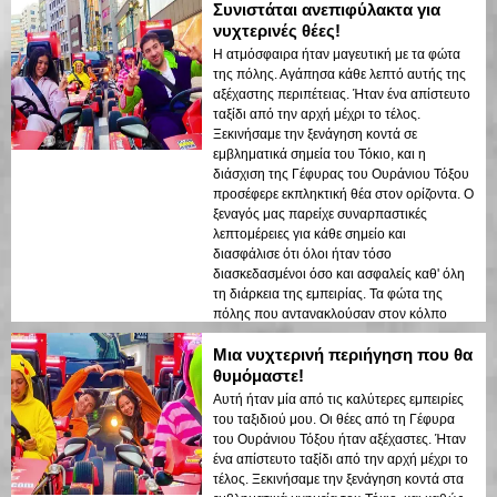
Συνιστάται ανεπιφύλακτα για
νυχτερινές θέες!
Η ατμόσφαιρα ήταν μαγευτική με τα φώτα
της πόλης. Αγάπησα κάθε λεπτό αυτής της
αξέχαστης περιπέτειας. Ήταν ένα απίστευτο
ταξίδι από την αρχή μέχρι το τέλος.
Ξεκινήσαμε την ξενάγηση κοντά σε
εμβληματικά σημεία του Τόκιο, και η
διάσχιση της Γέφυρας του Ουράνιου Τόξου
προσέφερε εκπληκτική θέα στον ορίζοντα. Ο
ξεναγός μας παρείχε συναρπαστικές
λεπτομέρειες για κάθε σημείο και
διασφάλισε ότι όλοι ήταν τόσο
διασκεδασμένοι όσο και ασφαλείς καθ' όλη
τη διάρκεια της εμπειρίας. Τα φώτα της
πόλης που αντανακλούσαν στον κόλπο
δημιούργησαν μια ονειρεμένη ατμόσφαιρα
Μια νυχτερινή περιήγηση που θα
που άφησε μια διαρκή εντύπωση. Αυτή η
ξενάγηση είναι ιδανική για τους επισκέπτες
θυμόμαστε!
που έρχονται για πρώτη φορά και θέλουν
Αυτή ήταν μία από τις καλύτερες εμπειρίες
έναν συνδυασμό περιπέτειας και
του ταξιδιού μου. Οι θέες από τη Γέφυρα
sightseeing. Η αντίθεση μεταξύ των
του Ουράνιου Τόξου ήταν αξέχαστες. Ήταν
σύγχρονων δομών του Τόκιο και των
ένα απίστευτο ταξίδι από την αρχή μέχρι το
ιστορικών περιοχών αναδείχθηκε όμορφα
τέλος. Ξεκινήσαμε την ξενάγηση κοντά στα
στα νυχτερινά φώτα. Θα συνιστούσα αυτή