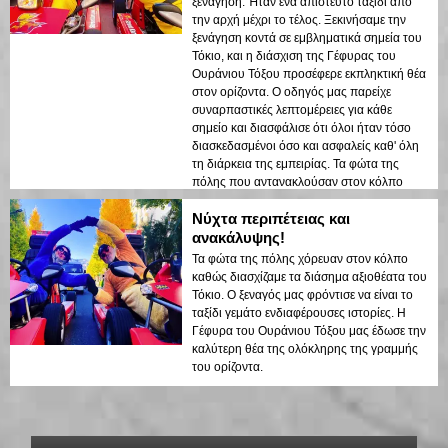
ξενάγηση. Ήταν ένα απίστευτο ταξίδι από
sightseeing. Η αντίθεση μεταξύ των
την αρχή μέχρι το τέλος. Ξεκινήσαμε την
σύγχρονων δομών του Τόκιο και των
ξενάγηση κοντά σε εμβληματικά σημεία του
ιστορικών περιοχών αναδείχθηκε όμορφα
Τόκιο, και η διάσχιση της Γέφυρας του
στα νυχτερινά φώτα. Θα συνιστούσα αυτή
Ουράνιου Τόξου προσέφερε εκπληκτική θέα
την ξενάγηση σε οποιονδήποτε!
στον ορίζοντα. Ο οδηγός μας παρείχε
συναρπαστικές λεπτομέρειες για κάθε
σημείο και διασφάλισε ότι όλοι ήταν τόσο
διασκεδασμένοι όσο και ασφαλείς καθ' όλη
τη διάρκεια της εμπειρίας. Τα φώτα της
πόλης που αντανακλούσαν στον κόλπο
δημιούργησαν μια ονειρεμένη ατμόσφαιρα
Νύχτα περιπέτειας και
που άφησε μια διαρκή εντύπωση. Αυτή η
ξενάγηση είναι ιδανική για επισκέπτες που
ανακάλυψης!
έρχονται για πρώτη φορά και θέλουν έναν
Τα φώτα της πόλης χόρευαν στον κόλπο
συνδυασμό περιπέτειας και sightseeing. Η
καθώς διασχίζαμε τα διάσημα αξιοθέατα του
αντίθεση μεταξύ των σύγχρονων δομών του
Τόκιο. Ο ξεναγός μας φρόντισε να είναι το
Τόκιο και των ιστορικών περιοχών
ταξίδι γεμάτο ενδιαφέρουσες ιστορίες. Η
αναδείχθηκε όμορφα στα νυχτερινά φώτα.
Γέφυρα του Ουράνιου Τόξου μας έδωσε την
Θα συνιστούσα αυτή την ξενάγηση σε
καλύτερη θέα της ολόκληρης της γραμμής
οποιονδήποτε!
του ορίζοντα.