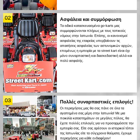
02
Ασφάλεια και συμμόρφωση
Τα ειδικά κατασκευασμένα go-karts μας
συμμορφώνονται πλήρως με τους τοπικούς
νόμους στην Ιαπωνία. Επίσης, οι κανονισμοί
ασφαλείας της εταιρείας υπερβαίνουν τις
απαιτήσεις ασφαλείας των αστυνομικών αρχών,
επομένως η εμπειρία με τα street kart είναι όχι
μόνο συναρπαστική και διασκεδαστική αλλά και
πολύ ασφαλής.
03
Πολλές συναρπαστικές επιλογές!
Οι περιηγήσεις μας θα σας πάνε σε όλα τα
αγαπημένα σας μέρη στην Ιαπωνία! Με μια
ποικιλία καταστημάτων σε μεγάλες πόλεις, θα
έχετε πολλές επιλογές για να προσαρμόσετε την
εμπειρία σας. Είτε σας αρέσουν οι ιστορικοί τόποι
της Ιαπωνίας είτε τα σύγχρονα θαύματα, έχουμε
περιηγήσεις για κάθε ενδιαφέρον!