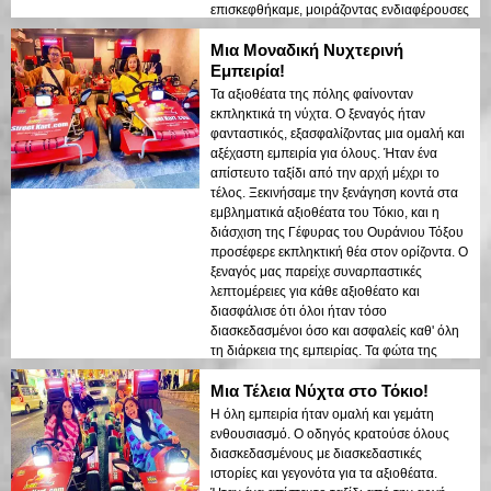
επισκεφθήκαμε, μοιράζοντας ενδιαφέρουσες
ιστορίες και διασφαλίζοντας ότι όλοι
Μια Μοναδική Νυχτερινή
ένιωθαν ασφαλείς και άνετοι. Η ατμόσφαιρα
τη νύχτα ήταν ήρεμη αλλά και
Εμπειρία!
συναρπαστική, και βρέθηκα να θαυμάζω την
Τα αξιοθέατα της πόλης φαίνονταν
αντίθεση μεταξύ των σύγχρονων
εκπληκτικά τη νύχτα. Ο ξεναγός ήταν
ουρανοξυστών και της ιστορικής
φανταστικός, εξασφαλίζοντας μια ομαλή και
αρχιτεκτονικής. Αυτή η ξενάγηση είναι ένας
αξέχαστη εμπειρία για όλους. Ήταν ένα
τέλειος συνδυασμός περιπέτειας και
απίστευτο ταξίδι από την αρχή μέχρι το
εκπαίδευσης, προσφέροντας στους
τέλος. Ξεκινήσαμε την ξενάγηση κοντά στα
ταξιδιώτες μια μοναδική ματιά στην
εμβληματικά αξιοθέατα του Τόκιο, και η
ομορφιά του Τόκιο μετά το σκοτάδι.
διάσχιση της Γέφυρας του Ουράνιου Τόξου
προσέφερε εκπληκτική θέα στον ορίζοντα. Ο
ξεναγός μας παρείχε συναρπαστικές
λεπτομέρειες για κάθε αξιοθέατο και
διασφάλισε ότι όλοι ήταν τόσο
διασκεδασμένοι όσο και ασφαλείς καθ' όλη
τη διάρκεια της εμπειρίας. Τα φώτα της
πόλης που αντανακλούσαν στον κόλπο
Μια Τέλεια Νύχτα στο Τόκιο!
δημιούργησαν μια ονειρεμένη ατμόσφαιρα
που άφησε μια διαρκή εντύπωση. Αυτή η
Η όλη εμπειρία ήταν ομαλή και γεμάτη
ξενάγηση είναι ιδανική για τους επισκέπτες
ενθουσιασμό. Ο οδηγός κρατούσε όλους
που έρχονται για πρώτη φορά και θέλουν
διασκεδασμένους με διασκεδαστικές
έναν συνδυασμό περιπέτειας και
ιστορίες και γεγονότα για τα αξιοθέατα.
sightseeing. Η αντίθεση μεταξύ των