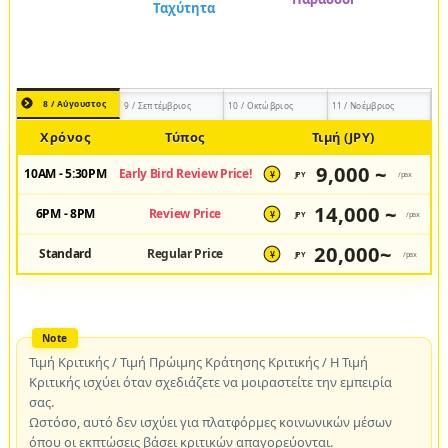
8 / Αύγουστος
9 / Σεπτέμβριος
10 / Οκτώβριος
11 / Νοέμβριος
Χρόνος
Τύπος
Τιμή (JPY)
9,000 ~
10AM - 5:30PM
Early Bird Review Price!
JPY
/pax
¥
14,000 ~
6PM - 8PM
Review Price
JPY
/pax
¥
20,000~
Standard
Regular Price
JPY
/pax
¥
Τιμή Κριτικής / Τιμή Πρώιμης Κράτησης Κριτικής / Η Τιμή
Κριτικής ισχύει όταν σχεδιάζετε να μοιραστείτε την εμπειρία
σας.
Ωστόσο, αυτό δεν ισχύει για πλατφόρμες κοινωνικών μέσων
όπου οι εκπτώσεις βάσει κριτικών απαγορεύονται.