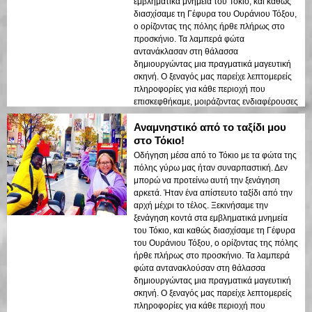
εμβληματικά μνημεία του Τόκιο, και καθώς
την ξενάγηση σε οποιονδήποτε!
διασχίσαμε τη Γέφυρα του Ουράνιου Τόξου,
ο ορίζοντας της πόλης ήρθε πλήρως στο
προσκήνιο. Τα λαμπερά φώτα
αντανάκλασαν στη θάλασσα
δημιουργώντας μια πραγματικά μαγευτική
σκηνή. Ο ξεναγός μας παρείχε λεπτομερείς
πληροφορίες για κάθε περιοχή που
επισκεφθήκαμε, μοιράζοντας ενδιαφέρουσες
ιστορίες και διασφαλίζοντας ότι όλοι
Αναμνηστικό από το ταξίδι μου
ένιωθαν ασφαλείς και άνετοι. Η ατμόσφαιρα
τη νύχτα ήταν ήρεμη αλλά και
στο Τόκιο!
συναρπαστική, και βρέθηκα να θαυμάζω την
Οδήγηση μέσα από το Τόκιο με τα φώτα της
αντίθεση μεταξύ των σύγχρονων
πόλης γύρω μας ήταν συναρπαστική. Δεν
ουρανοξυστών και της ιστορικής
μπορώ να προτείνω αυτή την ξενάγηση
αρχιτεκτονικής. Αυτή η ξενάγηση είναι ένας
αρκετά. Ήταν ένα απίστευτο ταξίδι από την
τέλειος συνδυασμός περιπέτειας και
αρχή μέχρι το τέλος. Ξεκινήσαμε την
εκπαίδευσης, προσφέροντας στους
ξενάγηση κοντά στα εμβληματικά μνημεία
ταξιδιώτες μια μοναδική ματιά στην
του Τόκιο, και καθώς διασχίσαμε τη Γέφυρα
ομορφιά του Τόκιο μετά το σκοτάδι.
του Ουράνιου Τόξου, ο ορίζοντας της πόλης
ήρθε πλήρως στο προσκήνιο. Τα λαμπερά
φώτα αντανακλούσαν στη θάλασσα
δημιουργώντας μια πραγματικά μαγευτική
σκηνή. Ο ξεναγός μας παρείχε λεπτομερείς
πληροφορίες για κάθε περιοχή που