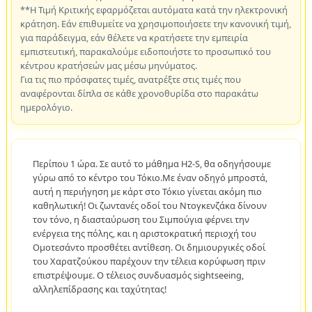
**Η Τιμή Κριτικής εφαρμόζεται αυτόματα κατά την ηλεκτρονική
κράτηση. Εάν επιθυμείτε να χρησιμοποιήσετε την κανονική τιμή,
για παράδειγμα, εάν θέλετε να κρατήσετε την εμπειρία
εμπιστευτική, παρακαλούμε ειδοποιήστε το προσωπικό του
κέντρου κρατήσεών μας μέσω μηνύματος.
Για τις πιο πρόσφατες τιμές, ανατρέξτε στις τιμές που
αναφέρονται δίπλα σε κάθε χρονοθυρίδα στο παρακάτω
ημερολόγιο.
Περίπου 1 ώρα. Σε αυτό το μάθημα H2-S, θα οδηγήσουμε
γύρω από το κέντρο του Τόκιο.Με έναν οδηγό μπροστά,
αυτή η περιήγηση με κάρτ στο Τόκιο γίνεται ακόμη πιο
καθηλωτική! Οι ζωντανές οδοί του Ντογκενζάκα δίνουν
τον τόνο, η διασταύρωση του Σιμπούγια φέρνει την
ενέργεια της πόλης, και η αριστοκρατική περιοχή του
Ομοτεσάντο προσθέτει αντίθεση. Οι δημιουργικές οδοί
του Χαρατζούκου παρέχουν την τέλεια κορύφωση πριν
επιστρέψουμε. Ο τέλειος συνδυασμός sightseeing,
αλληλεπίδρασης και ταχύτητας!