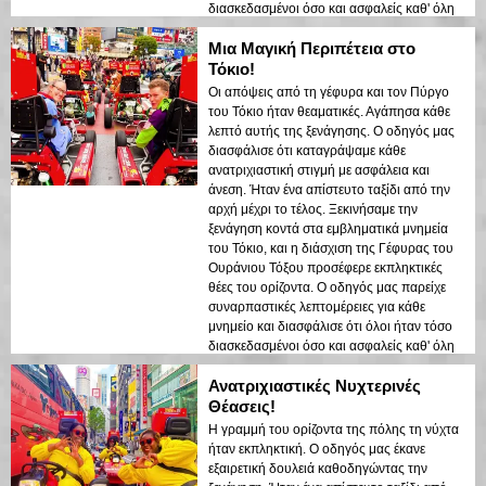
διασκεδασμένοι όσο και ασφαλείς καθ' όλη
τη διάρκεια της εμπειρίας. Τα φώτα της
Μια Μαγική Περιπέτεια στο
πόλης που αντανακλούσαν στον κόλπο
δημιούργησαν μια ονειρεμένη ατμόσφαιρα
Τόκιο!
που άφησε μια διαρκή εντύπωση. Αυτή η
Οι απόψεις από τη γέφυρα και τον Πύργο
ξενάγηση είναι ιδανική για επισκέπτες που
του Τόκιο ήταν θεαματικές. Αγάπησα κάθε
έρχονται για πρώτη φορά και θέλουν έναν
λεπτό αυτής της ξενάγησης. Ο οδηγός μας
συνδυασμό περιπέτειας και sightseeing. Η
διασφάλισε ότι καταγράψαμε κάθε
αντίθεση μεταξύ των σύγχρονων δομών του
ανατριχιαστική στιγμή με ασφάλεια και
Τόκιο και των ιστορικών περιοχών
άνεση. Ήταν ένα απίστευτο ταξίδι από την
αναδείχθηκε όμορφα στα νυχτερινά φώτα.
αρχή μέχρι το τέλος. Ξεκινήσαμε την
Θα συνιστούσα αυτή την ξενάγηση σε
ξενάγηση κοντά στα εμβληματικά μνημεία
οποιονδήποτε!
του Τόκιο, και η διάσχιση της Γέφυρας του
Ουράνιου Τόξου προσέφερε εκπληκτικές
θέες του ορίζοντα. Ο οδηγός μας παρείχε
συναρπαστικές λεπτομέρειες για κάθε
μνημείο και διασφάλισε ότι όλοι ήταν τόσο
διασκεδασμένοι όσο και ασφαλείς καθ' όλη
τη διάρκεια της εμπειρίας. Τα φώτα της
Ανατριχιαστικές Νυχτερινές
πόλης που αντανακλούσαν στον κόλπο
δημιούργησαν μια ονειρεμένη ατμόσφαιρα
Θέασεις!
που άφησε μια διαρκή εντύπωση. Αυτή η
Η γραμμή του ορίζοντα της πόλης τη νύχτα
ξενάγηση είναι ιδανική για τους επισκέπτες
ήταν εκπληκτική. Ο οδηγός μας έκανε
που έρχονται για πρώτη φορά και θέλουν
εξαιρετική δουλειά καθοδηγώντας την
έναν συνδυασμό περιπέτειας και