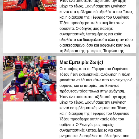
Ήταν ένα απίστευτο ταξίδι από την αρχή
σύγχρονων δομών του Τόκιο και των
μέχρι το τέλος. Ξεκινήσαμε την ξενάγηση
ιστορικών περιοχών αναδείχθηκε όμορφα
κοντά στα εμβληματικά αξιοθέατα του Τόκιο,
στα νυχτερινά φώτα. Θα συνιστούσα αυτή
και η διάσχιση της Γέφυρας του Ουράνιου
την ξενάγηση σε οποιονδήποτε!
Τόξου προσέφερε εκπληκτική θέα στον
ορίζοντα. Ο οδηγός μας παρείχε
συναρπαστικές λεπτομέρειες για κάθε
αξιοθέατο και διασφάλισε ότι όλοι ήταν τόσο
διασκεδασμένοι όσο και ασφαλείς καθ' όλη
τη διάρκεια της εμπειρίας. Τα φώτα της
πόλης που αντανακλούσαν στον κόλπο
Μια Εμπειρία Ζωής!
δημιούργησαν μια ονειρεμένη ατμόσφαιρα
που άφησε μια διαρκή εντύπωση. Αυτή η
Οι απόψεις από τη Γέφυρα του Ουράνιου
ξενάγηση είναι ιδανική για τους επισκέπτες
Τόξου ήταν εκπληκτικές. Ολόκληρη η πόλη
που έρχονται για πρώτη φορά και θέλουν
φαινόταν να λάμπει κάτω από τον νυχτερινό
έναν συνδυασμό περιπέτειας και
ουρανό, και οι ιστορίες του Ξεναγού
sightseeing. Η αντίθεση μεταξύ των
πρόσθεσαν τόσα πολλά στην ξενάγηση.
σύγχρονων δομών του Τόκιο και των
Ήταν ένα απίστευτο ταξίδι από την αρχή
ιστορικών περιοχών αναδείχθηκε όμορφα
μέχρι το τέλος. Ξεκινήσαμε την ξενάγηση
στα νυχτερινά φώτα. Θα συνιστούσα αυτή
κοντά σε εμβληματικά μνημεία του Τόκιο,
την ξενάγηση σε οποιονδήποτε!
και η διάσχιση της Γέφυρας του Ουράνιου
Τόξου προσέφερε εκπληκτικές θέες του
ορίζοντα. Ο Ξεναγός μας παρείχε
συναρπαστικές λεπτομέρειες για κάθε
μνημείο και διασφάλισε ότι όλοι ήταν τόσο