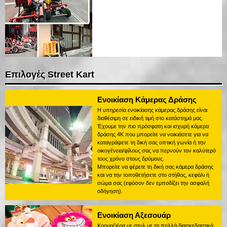
Επιλογές Street Kart
Ενοικίαση Κάμερας Δράσης
Η υπηρεσία ενοικίασης κάμερας δράσης είναι
διαθέσιμη σε ειδική τιμή στο κατάστημά μας.
Έχουμε την πιο πρόσφατη και ισχυρή κάμερα
δράσης 4K που μπορείτε να νοικιάσετε για να
καταγράψετε τη δική σας οπτική γωνία ή την
οικογένεια/φίλους σας να περνούν τον καλύτερό
τους χρόνο στους δρόμους.
Μπορείτε να φέρετε τη δική σας κάμερα δράσης
και να την τοποθετήσετε στο στήθος, κεφάλι ή
σώμα σας (εφόσον δεν εμποδίζει την ασφαλή
οδήγηση).
Ενοικίαση Αξεσουάρ
Κρουαζιέρα με στυλ με τα πολλά διασκεδαστικά