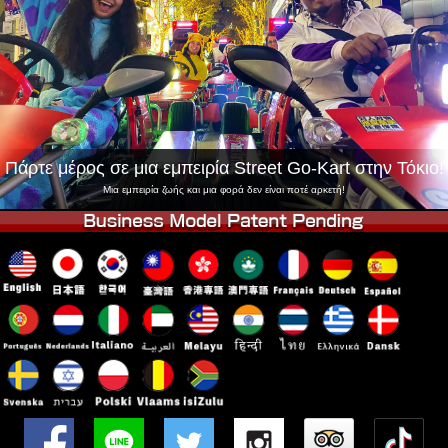
Εταιρεία
Κράτηση
Αλλαγή Καταστήματος
Τόκιο Σινάγαουα #1
Τόκιο Ακίχαμπαρα #1
Τόκιο Ακίχαμπαρα #2
Τόκιο Σιμπούγια
Τόκιο Σιμπούγια Annex
Τόκιο Κόλπος
Πάρτε μέρος σε μια εμπειρία Street Go-Kart στην Τόκιο!
Τόκιο Ασακούσα
Οσάκα
Μια εμπειρία ζωής και μια φορά δεν είναι ποτέ αρκετή!
Οκινάουα