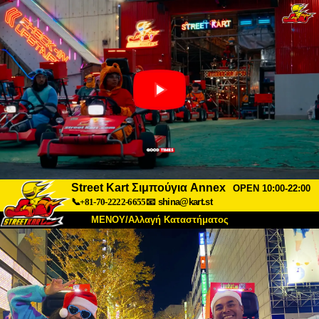
Street Kart Σιμπούγια Annex
OPEN 10:00-22:00
📞+81-70-2222-6655
📧
shina@kart.st
ΜΕΝΟΥ/Αλλαγή Καταστήματος
ΚΥΡΙΩΣ
Σχετικά
Προδιαγραφές
Τιμές
Πρόσβαση
Αναφορές
Συχνές Ερωτήσεις