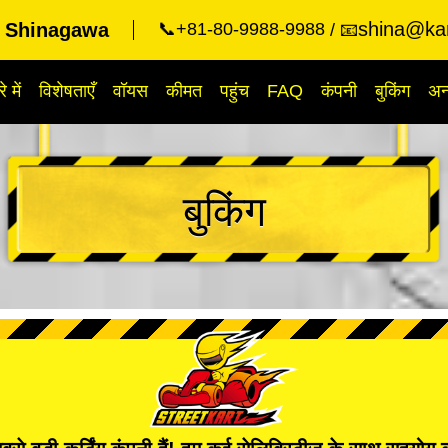
shina@kar
t Shinagawa
📞+81-80-9988-9988
📧
े में
विशेषताएँ
वॉयस
कीमत
पहुंच
FAQ
कंपनी
बुकिंग
अन्
बुकिंग