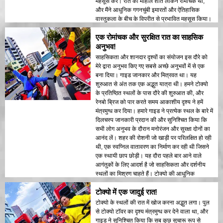
महसूस करें। रात का माहौल शांत लेकिन रोमांचक था,
और मैंने आधुनिक गगनचुंबी इमारतों और ऐतिहासिक
वास्तुकला के बीच के विपरीत से प्रभावित महसूस किया।
यह दौरा साहसिकता और शिक्षा का एक सही संयोजन है,
एक रोमांचक और सुरक्षित रात का साहसिक
जो यात्रियों को रात के समय टोक्यो की सुंदरता का
अनूठा अनुभव देता है।
अनुभव!
साहसिकता और शानदार दृश्यों का संयोजन इस दौरे को
मेरे द्वारा अनुभव किए गए सबसे अच्छे अनुभवों में से एक
बना दिया। गाइड जानकार और मित्रवत था। यह
शुरुआत से अंत तक एक अद्भुत यात्रा थी। हमने टोक्यो
के प्रतिष्ठित स्थलों के पास दौरे की शुरुआत की, और
रेनबो ब्रिज को पार करते समय आकाशीय दृश्य ने हमें
मंत्रमुग्ध कर दिया। हमारे गाइड ने प्रत्येक स्थल के बारे में
दिलचस्प जानकारी प्रदान की और सुनिश्चित किया कि
सभी लोग अनुभव के दौरान मनोरंजन और सुरक्षा दोनों का
आनंद लें। शहर की रोशनी जो खाड़ी पर परिलक्षित हो रही
थी, एक स्वप्निल वातावरण का निर्माण कर रही थी जिसने
एक स्थायी छाप छोड़ी। यह दौरा पहले बार आने वाले
आगंतुकों के लिए आदर्श है जो साहसिकता और दर्शनीय
स्थलों का मिश्रण चाहते हैं। टोक्यो की आधुनिक
संरचनाओं और ऐतिहासिक क्षेत्रों के बीच का विपरीतता
टोक्यो में एक जादुई रात!
रात की रोशनी में खूबसूरती से प्रदर्शित किया गया। मैं इस
दौरे की सिफारिश किसी को भी करूंगा!
टोक्यो के स्थलों की रात में खोज करना अद्भुत लगा। पुल
से टोक्यो टॉवर का दृश्य मंत्रमुग्ध कर देने वाला था, और
गाइड ने सुनिश्चित किया कि सब कुछ सुचारू रूप से