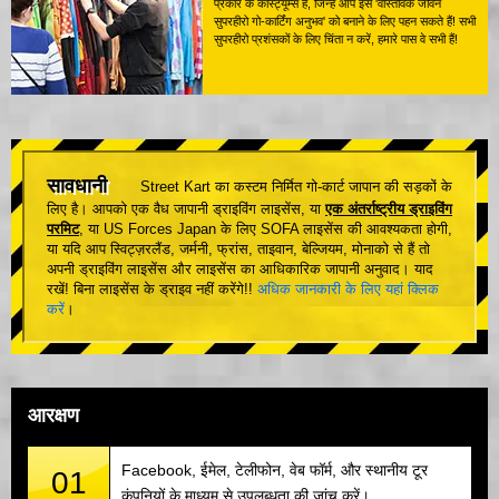
प्रकार के कॉस्ट्यूम्स हैं, जिन्हें आप इस 'वास्तविक जीवन
सुपरहीरो गो-कार्टिंग अनुभव' को बनाने के लिए पहन सकते हैं! सभी
सुपरहीरो प्रशंसकों के लिए चिंता न करें, हमारे पास वे सभी हैं!
सावधानी
Street Kart का कस्टम निर्मित गो-कार्ट जापान की सड़कों के
लिए है। आपको एक वैध जापानी ड्राइविंग लाइसेंस, या
एक अंतर्राष्ट्रीय ड्राइविंग
परमिट
, या US Forces Japan के लिए SOFA लाइसेंस की आवश्यकता होगी,
या यदि आप स्विट्ज़रलैंड, जर्मनी, फ्रांस, ताइवान, बेल्जियम, मोनाको से हैं तो
अपनी ड्राइविंग लाइसेंस और लाइसेंस का आधिकारिक जापानी अनुवाद। याद
रखें! बिना लाइसेंस के ड्राइव नहीं करेंगे!!
अधिक जानकारी के लिए यहां क्लिक
करें
।
आरक्षण
Facebook, ईमेल, टेलीफोन, वेब फॉर्म, और स्थानीय टूर
01
कंपनियों के माध्यम से उपलब्धता की जांच करें।