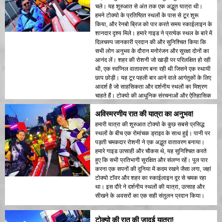
चले। यह शुरुआत से अंत तक एक अद्भुत यात्रा थी।
हमने टोक्यो के प्रतिष्ठित स्थलों के पास से टूर शुरू
किया, और रेनबो ब्रिज को पार करते समय स्काईलाइन के
शानदार दृश्य मिले। हमारे गाइड ने प्रत्येक स्थल के बारे में
दिलचस्प जानकारी प्रदान की और सुनिश्चित किया कि
सभी लोग अनुभव के दौरान मनोरंजन और सुरक्षा दोनों का
आनंद लें। शहर की रोशनी जो खाड़ी पर परिलक्षित हो रही
थी, एक स्वप्निल वातावरण बना रही थी जिसने एक स्थायी
छाप छोड़ी। यह टूर पहली बार आने वाले आगंतुकों के लिए
आदर्श है जो साहसिकता और दर्शनीय स्थलों का मिश्रण
चाहते हैं। टोक्यो की आधुनिक संरचनाओं और ऐतिहासिक
क्षेत्रों के बीच का विपरीतता रात की रोशनी में खूबसूरती से
अविस्मरणीय रात की यात्रा का अनुभव!
प्रदर्शित किया गया। मैं इस टूर की सिफारिश किसी को
भी करूंगा!
हमारी यात्रा की शुरुआत टोक्यो के कुछ सबसे प्रसिद्ध
स्थलों के बीच एक रोमांचक ड्राइव के साथ हुई। पानी पर
पड़ती चमकदार रोशनी ने एक अद्भुत वातावरण बनाया।
हमारे गाइड उत्साही और चौकस थे, यह सुनिश्चित करते
हुए कि सभी प्रतिभागी सुरक्षित और संलग्न रहें। पुल पार
करना एक सपनों की दुनिया में कदम रखने जैसा लगा, जहां
टोक्यो टॉवर और शहर का स्काईलाइन दूर से चमक रहा
था। इस दौरे ने दर्शनीय स्थलों की यात्रा, उत्साह और
सीखने के अवसरों का एक सही संतुलन प्रदान किया।
टोक्यो की रात की जादूई यात्रा!