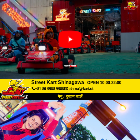
Street Kart Shinagawa
OPEN 10:00-22:00
📞+81-80-9988-9988
📧
shina@kart.st
मेनू / दुकान बदलें
TOP
हमारे बारे में
विशेषताएँ
कीमत
पहुंच
वॉयस
FAQ