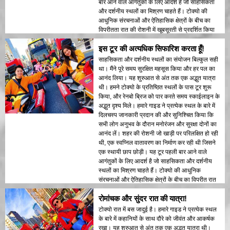
बार आने वाले आगंतुकों के लिए आदर्श है जो साहसिकता
और दर्शनीय स्थलों का मिश्रण चाहते हैं। टोक्यो की
आधुनिक संरचनाओं और ऐतिहासिक क्षेत्रों के बीच का
विपरीतता रात की रोशनी में खूबसूरती से प्रदर्शित किया
गया। मैं इस टूर की सिफारिश किसी को भी करूंगा!
इस टूर की अत्यधिक सिफारिश करता हूँ!
साहसिकता और दर्शनीय स्थलों का संयोजन बिल्कुल सही
था। मैंने पूरे समय सुरक्षित महसूस किया और हर पल का
आनंद लिया। यह शुरुआत से अंत तक एक अद्भुत यात्रा
थी। हमने टोक्यो के प्रतिष्ठित स्थलों के पास टूर शुरू
किया, और रेनबो ब्रिज को पार करते समय स्काईलाइन के
अद्भुत दृश्य मिले। हमारे गाइड ने प्रत्येक स्थल के बारे में
दिलचस्प जानकारी प्रदान की और सुनिश्चित किया कि
सभी लोग अनुभव के दौरान मनोरंजन और सुरक्षा दोनों का
आनंद लें। शहर की रोशनी जो खाड़ी पर परिलक्षित हो रही
थी, एक स्वप्निल वातावरण का निर्माण कर रही थी जिसने
एक स्थायी छाप छोड़ी। यह टूर पहली बार आने वाले
आगंतुकों के लिए आदर्श है जो साहसिकता और दर्शनीय
स्थलों का मिश्रण चाहते हैं। टोक्यो की आधुनिक
संरचनाओं और ऐतिहासिक क्षेत्रों के बीच का विपरीत रात
की रोशनी में खूबसूरती से प्रदर्शित किया गया। मैं इस टूर
रोमांचक और सुंदर रात की यात्रा!
की सिफारिश किसी को भी करूंगा!
टोक्यो रात में बस जादुई है। हमारे गाइड ने प्रत्येक स्थल
के बारे में कहानियों के साथ दौरे को जीवंत और आकर्षक
रखा। यह शुरुआत से अंत तक एक अद्भुत यात्रा थी।