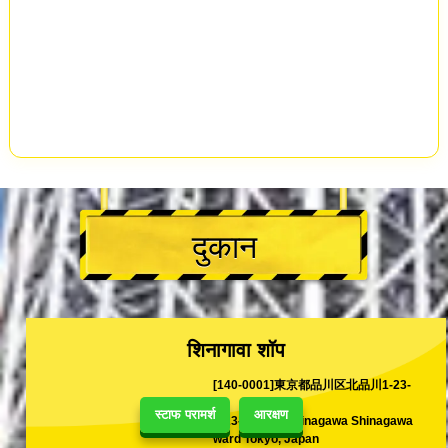
दुकान
शिनागावा शॉप
[140-0001]東京都品川区北品川1-23-
15
स्टाफ परामर्श
आरक्षण
1-23-15 Kita-Shinagawa Shinagawa
ward Tokyo, Japan