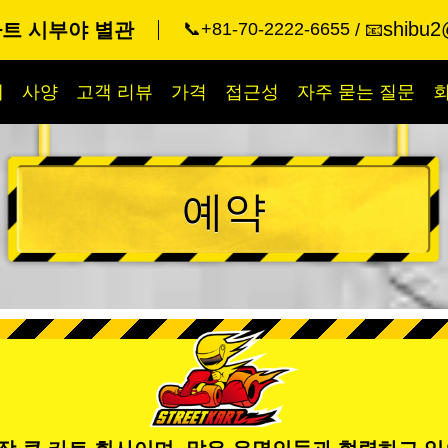
shibu2
트 시부야 별관
📞+81-70-2222-6655
📧
개
사양
고객 리뷰
가격
접근성
자주 묻는 질문
예약