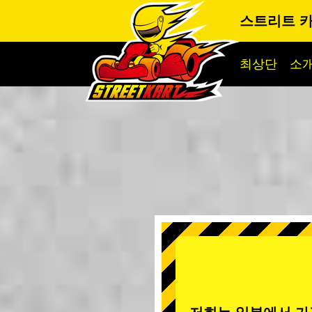
스트리트 카
최상단
소