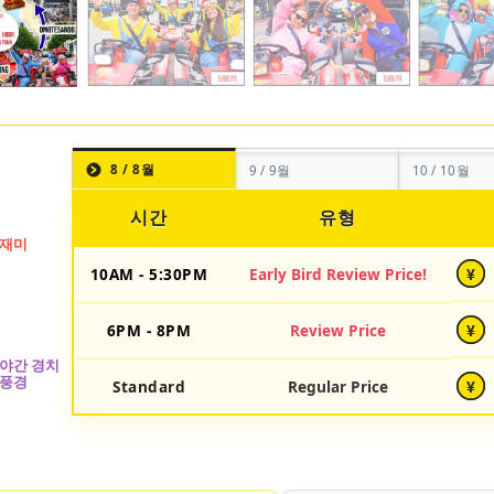
8 / 8월
9 / 9월
10 / 10월
시간
유형
10AM - 5:30PM
Early Bird Review Price!
¥
6PM - 8PM
Review Price
¥
Standard
Regular Price
¥