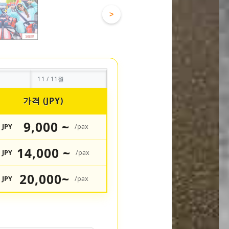
>
11 / 11월
가격 (JPY)
9,000 ~
JPY
/pax
14,000 ~
JPY
/pax
20,000~
JPY
/pax