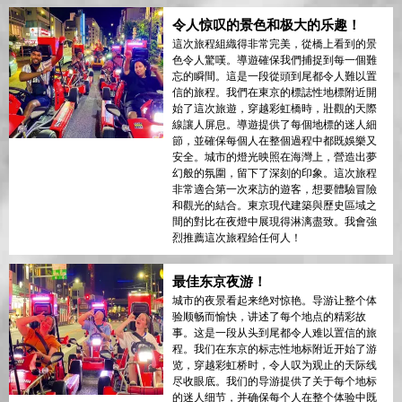
令人惊叹的景色和极大的乐趣！
這次旅程組織得非常完美，從橋上看到的景
色令人驚嘆。導遊確保我們捕捉到每一個難
忘的瞬間。這是一段從頭到尾都令人難以置
信的旅程。我們在東京的標誌性地標附近開
始了這次旅遊，穿越彩虹橋時，壯觀的天際
線讓人屏息。導遊提供了每個地標的迷人細
節，並確保每個人在整個過程中都既娛樂又
安全。城市的燈光映照在海灣上，營造出夢
幻般的氛圍，留下了深刻的印象。這次旅程
非常適合第一次來訪的遊客，想要體驗冒險
和觀光的結合。東京現代建築與歷史區域之
間的對比在夜燈中展現得淋漓盡致。我會強
烈推薦這次旅程給任何人！
最佳东京夜游！
城市的夜景看起来绝对惊艳。导游让整个体
验顺畅而愉快，讲述了每个地点的精彩故
事。这是一段从头到尾都令人难以置信的旅
程。我们在东京的标志性地标附近开始了游
览，穿越彩虹桥时，令人叹为观止的天际线
尽收眼底。我们的导游提供了关于每个地标
的迷人细节，并确保每个人在整个体验中既