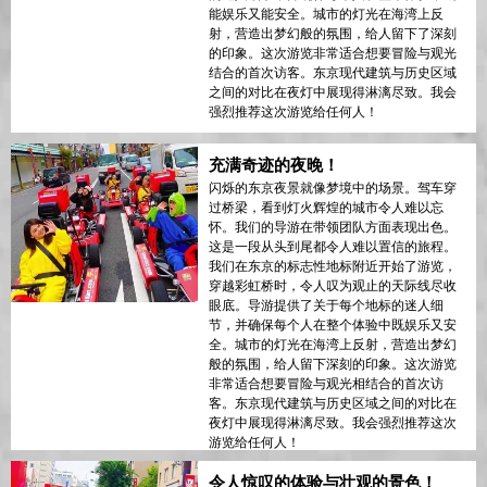
能娱乐又能安全。城市的灯光在海湾上反
射，营造出梦幻般的氛围，给人留下了深刻
的印象。这次游览非常适合想要冒险与观光
结合的首次访客。东京现代建筑与历史区域
之间的对比在夜灯中展现得淋漓尽致。我会
强烈推荐这次游览给任何人！
充满奇迹的夜晚！
闪烁的东京夜景就像梦境中的场景。驾车穿
过桥梁，看到灯火辉煌的城市令人难以忘
怀。我们的导游在带领团队方面表现出色。
这是一段从头到尾都令人难以置信的旅程。
我们在东京的标志性地标附近开始了游览，
穿越彩虹桥时，令人叹为观止的天际线尽收
眼底。导游提供了关于每个地标的迷人细
节，并确保每个人在整个体验中既娱乐又安
全。城市的灯光在海湾上反射，营造出梦幻
般的氛围，给人留下深刻的印象。这次游览
非常适合想要冒险与观光相结合的首次访
客。东京现代建筑与历史区域之间的对比在
夜灯中展现得淋漓尽致。我会强烈推荐这次
游览给任何人！
令人惊叹的体验与壮观的景色！