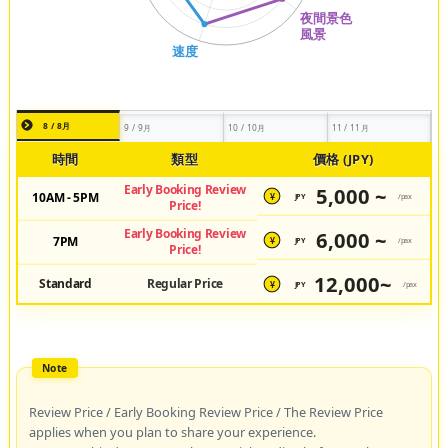
8 / 8月
9 / 9月
10 / 10月
11 / 11月
時間
類型
價格 (JPY)
Early Booking Review
5,000 ~
10AM - 5PM
JPY
/pax
¥
Price!
Early Booking Review
6,000 ~
7PM
JPY
/pax
¥
Price!
12,000~
Standard
Regular Price
JPY
/pax
¥
Review Price / Early Booking Review Price / The Review Price
applies when you plan to share your experience.