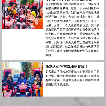
东京的地标在夜晚显得格外迷人。驾车穿过
桥梁仿佛置身梦境。这是一段从头到尾都令
人难以置信的旅程。我们在东京标志性地标
附近开始了游览，当我们穿过彩虹桥时，城
市的天际线尽收眼底。闪烁的灯光在海湾上
反射，营造出一个真正神奇的场景。我们的
导游提供了关于我们所访问的每个区域的详
细见解，分享有趣的故事，并确保每个人都
感到安全和舒适。夜晚的氛围既宁静又令人
兴奋，我对现代摩天大楼与历史建筑之间的
对比感到惊叹。这次游览是冒险与教育的完
美结合，让旅行者独特地领略到东京夜晚的
美丽。
激动人心的东京地标冒险！
探索東京的夜晚為這座城市的美麗提供了新
的視角。我們的導遊讓這次旅程既有趣又富
有教育意義。穿越燈火通明的天際線的橋樑
是難以忘懷的經歷。