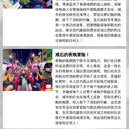
嘆。導遊提供了每個地標的迷人細節，並確
保每個人在整個過程中都既娛樂又安全。城
市的燈光映照在海灣上，營造出夢幻般的氛
圍，留下了深刻的印象。這次旅程非常適合
第一次來訪的遊客，想要體驗冒險和觀光的
結合。東京現代建築與歷史區域之間的對比
在夜燈中展現得淋漓盡致。我會強烈推薦這
次旅程給任何人！
难忘的夜晚冒险！
夜晚的氛围既宁静又充满电力。我们在过桥
时远远看到东京塔，令人着迷。这是一段从
头到尾都令人难以置信的旅程。我们在东京
的标志性地标附近开始了这次游览，穿越彩
虹桥时，令人叹为观止的天际线尽收眼底。
我们的导游提供了关于每个地标的迷人细
节，并确保每个人在整个体验中既娱乐又安
全。城市的灯光在海湾上反射，营造出梦幻
般的氛围，给人留下了深刻的印象。这次游
览非常适合想要冒险与观光相结合的首次访
客。东京现代建筑与历史区域之间的对比在
夜灯中展现得淋漓尽致。我会强烈推荐这次
游览给任何人！