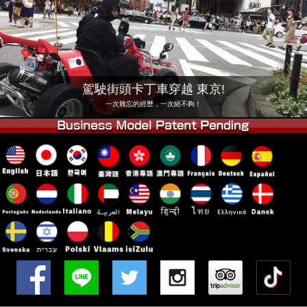
公司
預訂
更換店鋪
東京品川 #1
東京秋葉原#1
東京秋葉原#2
東京澀谷
駕駛街頭卡丁車穿越 東京!
東京澀谷附屬
東京灣
一次難忘的經歷，一次絕不夠！
東京淺草
大阪
沖繩