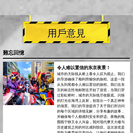
用戶意見
難忘回憶
令人难以置信的东京夜景！
城市的天际线从桥上看令人叹为观止。我们
的导游确保了顺利而愉快的旅程。这是一段
从头到尾都令人难以置信的旅程。我们在东
京的标志性地标附近开始了游览，当我们穿
过彩虹桥时，城市的天际线尽收眼底。闪烁
的灯光在海湾上反射，创造出一个真正神奇
的场景。我们的导游提供了关于我们所访问
的每个区域的详细见解，分享有趣的故事，
并确保每个人都感到安全和舒适。夜晚的氛
围既宁静又令人兴奋，我对现代摩天大楼与
历史建筑之间的对比感到惊叹。这次游览是
冒险与教育的完美结合，让旅行者独特地欣