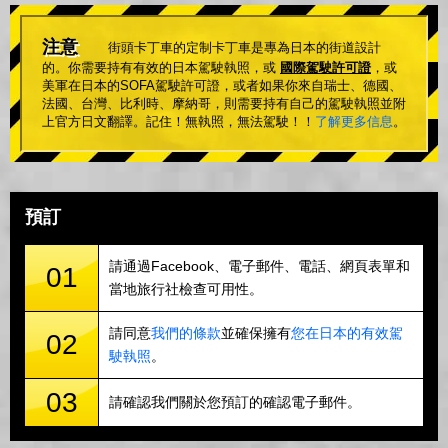
注意
街頭卡丁車的定制卡丁車是專為日本的街道設計
的。你需要持有有效的日本駕駛執照，或
國際駕駛許可證
，或
美軍在日本的SOFA駕駛許可證，或者如果你來自瑞士、德國、
法國、台灣、比利時、摩納哥，則需要持有自己的駕駛執照並附
上官方日文翻譯。記住！無執照，無法駕駛！！
了解更多信息
。
預訂
請通過Facebook、電子郵件、電話、網頁表單和
01
當地旅行社檢查可用性。
請同意
我們的條款
並確保擁有
您在日本的有效駕
02
駛執照
。
03
請確認我們關於您預訂的確認電子郵件。