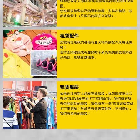
錄製您或家人/朋友在街頭度過美好時光的POV畫
面。
您也可以攜帶自己的運動相機，安裝在胸部、頭
部或身體上（只要不妨礙安全駕駛）。
租賃配件
駕駛時使用我們各種有趣又時尚的配件來展現風
格！
選擇太陽眼鏡或有趣的帽子來為您的服裝增添些
許亮點，駕駛穿越城市。
租賃服裝
如果你沒有穿上超級英雄服裝，你怎麼能說自己
有過"真實超級英雄卡丁車體驗"呢！我們擁有所
有你能想到的服裝，讓你擁有一個"真實超級英雄
卡丁車體驗！對於所有超級英雄迷，不用擔心，
我們有所有的服裝！