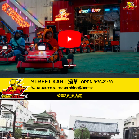
STREET KART 淺草
OPEN 9:30-21:30
📞+81-80-9988-9988
📧
shina@kart.st
菜單/更換店鋪
首頁
關於
規格
價格
交通方式
顧客聲音
常見問題