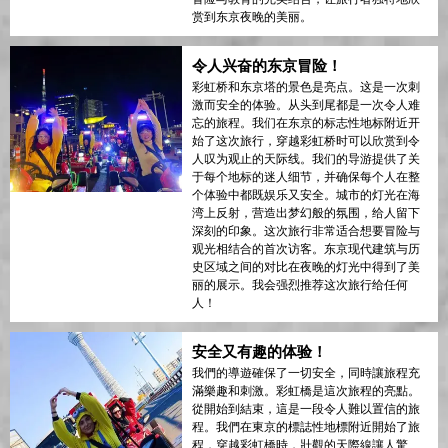
赏到东京夜晚的美丽。
令人兴奋的东京冒险！
彩虹桥和东京塔的景色是亮点。这是一次刺
激而安全的体验。从头到尾都是一次令人难
忘的旅程。我们在东京的标志性地标附近开
始了这次旅行，穿越彩虹桥时可以欣赏到令
人叹为观止的天际线。我们的导游提供了关
于每个地标的迷人细节，并确保每个人在整
个体验中都既娱乐又安全。城市的灯光在海
湾上反射，营造出梦幻般的氛围，给人留下
深刻的印象。这次旅行非常适合想要冒险与
观光相结合的首次访客。东京现代建筑与历
史区域之间的对比在夜晚的灯光中得到了美
丽的展示。我会强烈推荐这次旅行给任何
人！
安全又有趣的体验！
我們的導遊確保了一切安全，同時讓旅程充
滿樂趣和刺激。彩虹橋是這次旅程的亮點。
從開始到結束，這是一段令人難以置信的旅
程。我們在東京的標誌性地標附近開始了旅
程，穿越彩虹橋時，壯觀的天際線讓人驚