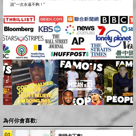
說"一次永遠不夠！"
為何你會喜歡:
01
街頭卡丁車!