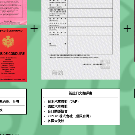
+
+
認證日文翻譯書
摩納哥、台灣
日本汽車聯盟（JAF）
德國汽車聯盟
效
台日關係協會
ZIPLUS株式會社（僅限台灣）
各國大使館