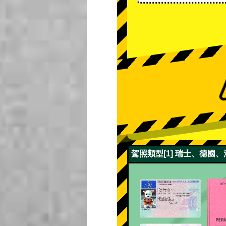
駕照類型[1] 瑞士、德