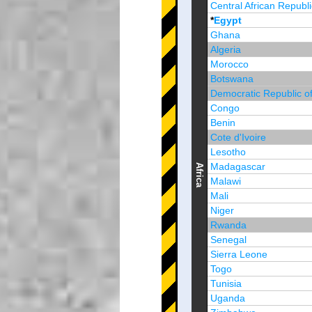
Central African Republi
*
Egypt
Ghana
Algeria
Morocco
Botswana
Democratic Republic o
Congo
Benin
Cote d'Ivoire
Lesotho
Madagascar
Africa
Malawi
Mali
Niger
Rwanda
Senegal
Sierra Leone
Togo
Tunisia
Uganda