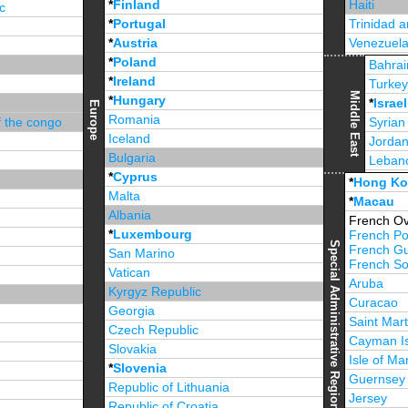
*
Finland
Haiti
c
*
Portugal
Trinidad 
*
Austria
Venezuel
*
Poland
Jamaica
Bahrai
*
Ireland
Turke
Middle East
*
Hungary
*
Israel
Europe
Romania
f the congo
Syrian
Iceland
Jorda
Bulgaria
Leban
*
Cyprus
*
Unite
*
Hong K
Malta
*
Macau
Albania
French Ov
*
Luxembourg
French Po
Special Administrative Region
French G
San Marino
French Sou
Vatican
Aruba
Kyrgyz Republic
Curacao
Georgia
Saint Mart
Czech Republic
Cayman I
Slovakia
Isle of Ma
*
Slovenia
Guernsey
Republic of Lithuania
Jersey
Republic of Croatia