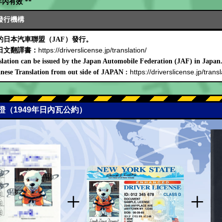
內有效 **
發行機構
日本汽車聯盟（JAF）發行。
https://driverslicense.jp/translation/
日文翻譯書：
lation can be issued by the Japan Automobile Federation (JAF) in Japan
https://driverslicense.jp/transl
nese Translation from out side of JAPAN :
可證（1949年日內瓦公約）
+
+