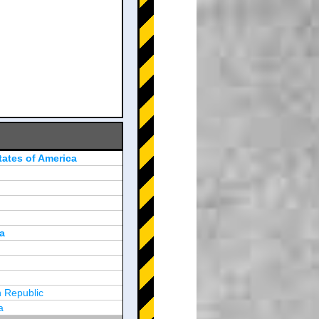
tates of America
a
 Republic
a