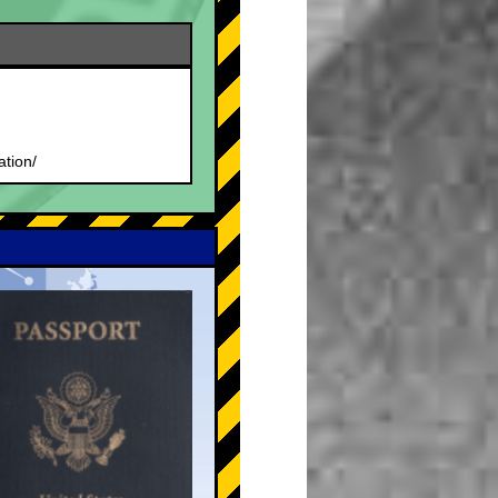
.
ation/