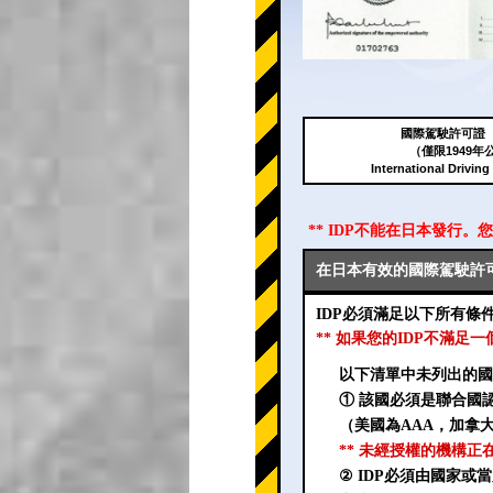
國際駕駛許可證（
（僅限1949年
International Driving
** IDP不能在日本發行。
在日本有效的國際駕駛許可
IDP必須滿足以下所有條
** 如果您的IDP不滿足
以下清單中未列出的國
① 該國必須是聯合國
（美國為AAA，加拿大
** 未經授權的機構正
② IDP必須由國家