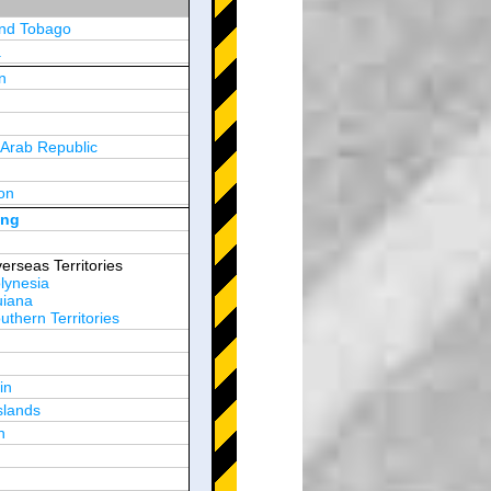
and Tobago
a
n
y
 Arab Republic
n
on
d Arab Emirates
ong
erseas Territories
lynesia
uiana
thern Territories
in
slands
n