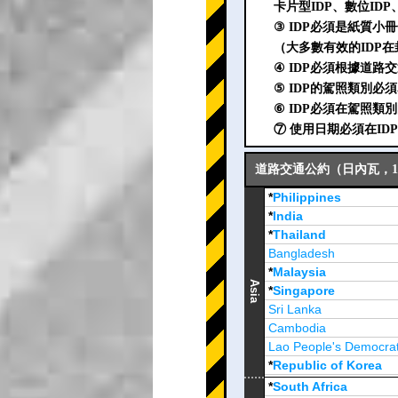
卡片型IDP、數位ID
③ IDP必須是紙質小
（大多數有效的IDP在
④ IDP必須根據道路
⑤ IDP的駕照類別必
⑥ IDP必須在駕照類
⑦ 使用日期必須在I
道路交通公約（日內瓦，19
*
Philippines
*
India
*
Thailand
Bangladesh
*
Malaysia
Asia
*
Singapore
Sri Lanka
Cambodia
Lao People's Democrat
*
Republic of Korea
Brunei Darussalam
*
South Africa