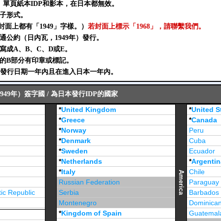
P、單頁紙本IDP和影本，在日本都無效。
冊子形式。
封面上都有「1949」字樣。）
若封面上標示「1968」，請聯繫我們。
交通公約（日內瓦，1949年）發行。
須寫成A、B、C、D或E。
別的B部分有印章或標記。
DP發行日期一年內且在進入日本一年內。
49年）簽字國 / 為日本發行IDP的國家
*
United Kingdom
*
United S
*
Greece
*
Canada
*
Norway
Peru
*
Denmark
Cuba
*
Sweden
Ecuador
*
Netherlands
*
Argentin
*
Italy
Chile
America
Russian Federation
Paraguay
ic Republic
Serbia
Barbados
Montenegro
Dominican
*
Kingdom of Spain
Guatemal