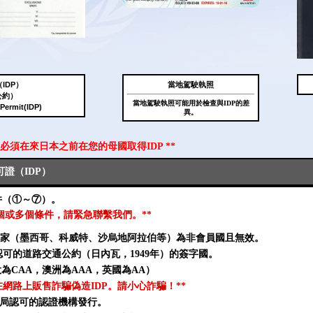
IDP）
當地駕駛執照
公約）
當地駕駛執照可能用於檢查與IDP的差
 Permit(IDP)
異。
您必須在來日本之前在您的母國取得IDP **
證（IDP）
件（①～⑦）。
一個或多個條件，請緊急聯繫我們。**
家（墨西哥、科威特、沙烏地阿拉伯等）為非會員國且無效。
認可的道路交通公約（日內瓦，1949年）的簽字國。
為CAA，澳洲為AAA，英國為AA）
在網路上販售詐騙偽造IDP。請小心詐騙！**
或當局認可的認證機構發行。