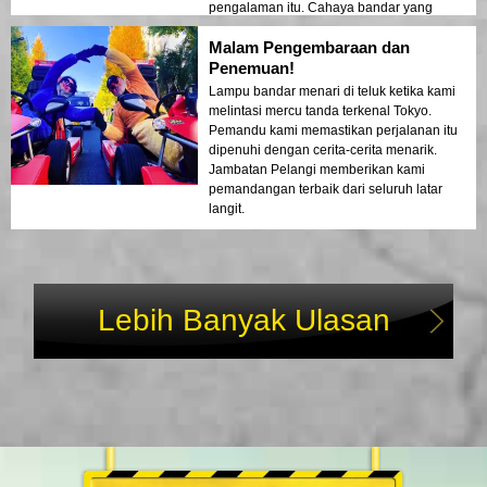
pengalaman itu. Cahaya bandar yang
memantulkan di teluk mencipta suasana
Malam Pengembaraan dan
seperti mimpi yang meninggalkan kesan
yang mendalam. Lawatan ini adalah ideal
Penemuan!
untuk pengunjung kali pertama yang ingin
Lampu bandar menari di teluk ketika kami
merasai gabungan pengembaraan dan
melintasi mercu tanda terkenal Tokyo.
pemandangan. Kontras antara struktur
Pemandu kami memastikan perjalanan itu
moden Tokyo dan kawasan bersejarah
dipenuhi dengan cerita-cerita menarik.
dipamerkan dengan indah dalam cahaya
Jambatan Pelangi memberikan kami
malam. Saya sangat mengesyorkan
pemandangan terbaik dari seluruh latar
lawatan ini kepada sesiapa sahaja!
langit.
Lebih Banyak Ulasan