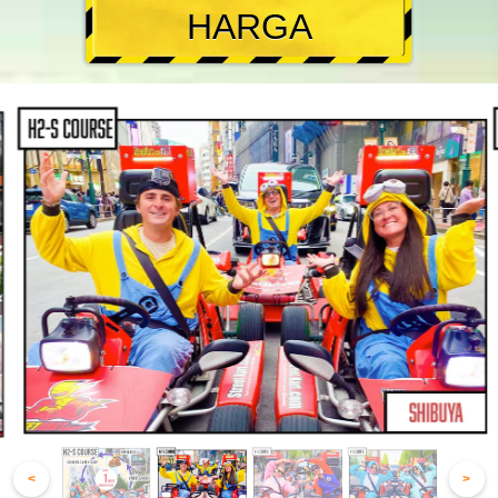
HARGA
<
>