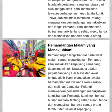
menakjubkan dengan selamat dan selesa.
malam. Saya sangat mengesyorkan
Ia adalah perjalanan yang luar biasa dari
lawatan ini kepada sesiapa sahaja!
awal hingga akhir. Kami memulakan
lawatan berhampiran mercu tanda ikonik
Tokyo, dan melintasi Jambatan Pelangi
menawarkan pemandangan menakjubkan
dari langit. Pemandu kami memberikan
butiran menarik tentang setiap mercu tanda
dan memastikan bahawa semua orang
terhibur dan selamat sepanjang
Pemandangan Malam yang
pengalaman itu. Cahaya-cahaya bandar
yang memantulkan di teluk mencipta
Menakjubkan!
suasana seperti mimpi yang meninggalkan
Pemandangan langit bandar pada waktu
kesan yang mendalam. Lawatan ini adalah
malam sangat menakjubkan. Pemandu
ideal untuk pengunjung kali pertama yang
kami melakukan kerja yang cemerlang
ingin merasai gabungan pengembaraan
dalam memimpin lawatan. Ia adalah
dan pemandangan. Kontras antara struktur
perjalanan yang luar biasa dari awal
moden Tokyo dan kawasan bersejarah
hingga akhir. Kami memulakan lawatan
dipamerkan dengan indah dalam cahaya
berhampiran mercu tanda ikonik Tokyo,
malam. Saya sangat mengesyorkan
dan melintasi Jambatan Pelangi
lawatan ini kepada sesiapa sahaja!
menawarkan pemandangan menakjubkan
langit bandar. Pemandu kami memberikan
butiran menarik tentang setiap mercu tanda
dan memastikan bahawa semua orang
terhibur dan selamat sepanjang