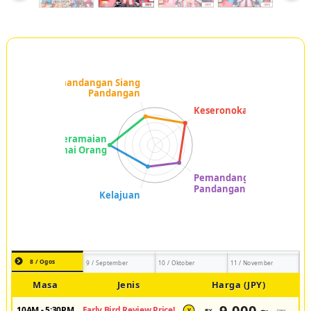
8 / Ogos
9 / September
10 / Oktober
11 / November
Masa
Jenis
Harga (JPY)
9,000 ~
10AM - 5:30PM
Early Bird Review Price!
JPY
/pax