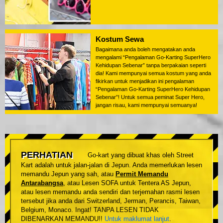
Kostum Sewa
Bagaimana anda boleh mengatakan anda
mengalami “Pengalaman Go-Karting SuperHero
Kehidupan Sebenar” tanpa berpakaian seperti
dia! Kami mempunyai semua kostum yang anda
fikirkan untuk menjadikan ini pengalaman
“Pengalaman Go-Karting SuperHero Kehidupan
Sebenar”! Untuk semua peminat Super Hero,
jangan risau, kami mempunyai semuanya!
PERHATIAN
Go-kart yang dibuat khas oleh Street
Kart adalah untuk jalan-jalan di Jepun. Anda memerlukan lesen
memandu Jepun yang sah, atau
Permit Memandu
Antarabangsa
, atau Lesen SOFA untuk Tentera AS Jepun,
atau lesen memandu anda sendiri dan terjemahan rasmi lesen
tersebut jika anda dari Switzerland, Jerman, Perancis, Taiwan,
Belgium, Monaco. Ingat! TANPA LESEN TIDAK
DIBENARKAN MEMANDU!!
Untuk maklumat lanjut
.