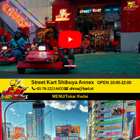
Street Kart Shibuya Annex
OPEN 10:00-22:00
📞+81-70-2222-6655
📧
shina@kart.st
MENU/Tukar Kedai
UTAMA
Tentang
Spesifikasi
Harga
Akses
Suara
Soalan Lazim