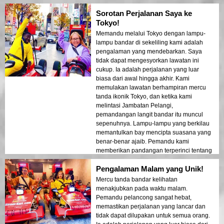
memastikan semua orang merasa selamat
Sorotan Perjalanan Saya ke
dan selesa. Suasana pada waktu malam
tenang tetapi mengujakan, dan saya
Tokyo!
terpesona dengan kontras antara pencakar
Memandu melalui Tokyo dengan lampu-
langit moden dan seni bina bersejarah.
lampu bandar di sekeliling kami adalah
Lawatan ini adalah gabungan sempurna
pengalaman yang mendebarkan. Saya
antara pengembaraan dan pendidikan,
tidak dapat mengesyorkan lawatan ini
memberikan pelancong pandangan unik
cukup. Ia adalah perjalanan yang luar
tentang keindahan Tokyo selepas gelap.
biasa dari awal hingga akhir. Kami
memulakan lawatan berhampiran mercu
tanda ikonik Tokyo, dan ketika kami
melintasi Jambatan Pelangi,
pemandangan langit bandar itu muncul
sepenuhnya. Lampu-lampu yang berkilau
memantulkan bay mencipta suasana yang
benar-benar ajaib. Pemandu kami
memberikan pandangan terperinci tentang
setiap kawasan yang kami lawati,
Pengalaman Malam yang Unik!
berkongsi cerita menarik dan memastikan
semua orang merasa selamat dan selesa.
Mercu tanda bandar kelihatan
Suasana pada waktu malam tenang tetapi
menakjubkan pada waktu malam.
mengujakan, dan saya terpesona dengan
Pemandu pelancong sangat hebat,
kontras antara pencakar langit moden dan
memastikan perjalanan yang lancar dan
seni bina bersejarah. Lawatan ini adalah
tidak dapat dilupakan untuk semua orang.
gabungan sempurna antara