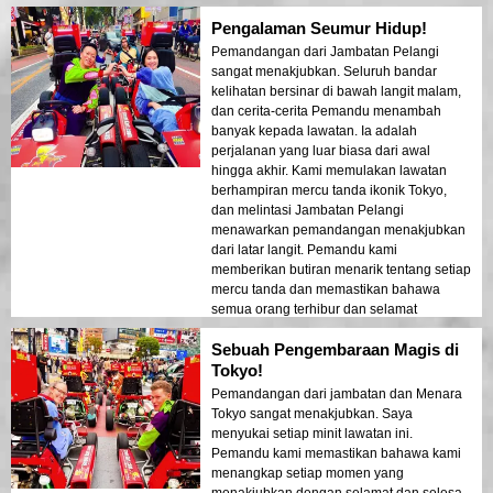
Cahaya bandar yang memantulkan di teluk
Pengalaman Seumur Hidup!
mencipta suasana seperti mimpi yang
meninggalkan kesan yang mendalam.
Pemandangan dari Jambatan Pelangi
Lawatan ini adalah ideal untuk pengunjung
sangat menakjubkan. Seluruh bandar
kali pertama yang ingin merasai gabungan
kelihatan bersinar di bawah langit malam,
pengembaraan dan pemandangan.
dan cerita-cerita Pemandu menambah
Kontras antara struktur moden Tokyo dan
banyak kepada lawatan. Ia adalah
kawasan bersejarah dipamerkan dengan
perjalanan yang luar biasa dari awal
indah dalam cahaya malam. Saya sangat
hingga akhir. Kami memulakan lawatan
mengesyorkan lawatan ini kepada sesiapa
berhampiran mercu tanda ikonik Tokyo,
sahaja!
dan melintasi Jambatan Pelangi
menawarkan pemandangan menakjubkan
dari latar langit. Pemandu kami
memberikan butiran menarik tentang setiap
mercu tanda dan memastikan bahawa
semua orang terhibur dan selamat
sepanjang pengalaman itu. Cahaya
Sebuah Pengembaraan Magis di
bandar yang memantul di teluk mencipta
suasana seperti mimpi yang meninggalkan
Tokyo!
kesan yang mendalam. Lawatan ini adalah
Pemandangan dari jambatan dan Menara
ideal untuk pengunjung kali pertama yang
Tokyo sangat menakjubkan. Saya
ingin merasai gabungan pengembaraan
menyukai setiap minit lawatan ini.
dan pemandangan. Kontras antara struktur
Pemandu kami memastikan bahawa kami
moden Tokyo dan kawasan bersejarah
menangkap setiap momen yang
dipamerkan dengan indah dalam cahaya