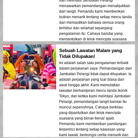
dan melintasi Jambatan Pelangi
menawarkan pemandangan menakjubkan
dari langit. Pemandu kami memberikan
butiran menarik tentang setiap mercu tanda
dan memastikan bahawa semua orang
terhibur dan selamat sepanjang
pengalaman itu. Cahaya bandar yang
memantulkan di teluk mencipta suasana
seperti mimpi yang meninggalkan kesan
Sebuah Lawatan Malam yang
mendalam. Lawatan ini adalah ideal untuk
pengunjung kali pertama yang ingin
Tidak Dilupakan!
merasai gabungan pengembaraan dan
Ini adalah salah satu pengalaman terbaik
pemandangan. Kontras antara struktur
dalam perjalanan saya. Pemandangan dari
moden Tokyo dan kawasan bersejarah
Jambatan Pelangi tidak dapat dilupakan. Ia
dipamerkan dengan indah dalam cahaya
adalah perjalanan yang luar biasa dari
malam. Saya sangat mengesyorkan
awal hingga akhir. Kami memulakan
lawatan ini kepada sesiapa sahaja!
lawatan berhampiran mercu tanda ikonik
Tokyo, dan ketika kami melintasi Jambatan
Pelangi, pemandangan langit bandar itu
muncul sepenuhnya. Cahaya berkilau
yang dipantulkan dari teluk mencipta
suasana yang benar-benar ajaib.
Pemandu kami memberikan pandangan
terperinci tentang setiap kawasan yang
kami lawati, berkongsi cerita menarik dan