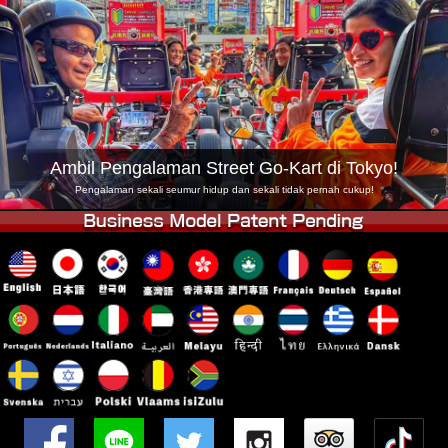
Syarikat
Tempahan
Tukar Kedai
Tokyo Shinagawa
Tokyo Akihabara#1
Tokyo Akihabara#2
Tokyo Shibuya
Tokyo Shibuya Annex
Tokyo Bay
Ambil Pengalaman Street Go-Kart di Tokyo!
Tokyo Asakusa
Osaka
Pengalaman sekali seumur hidup dan sekali tidak pernah cukup!
Okinawa