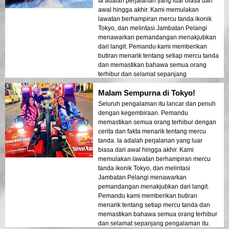
Ia adalah perjalanan yang luar biasa dari
pengembaraan dan pendidikan,
awal hingga akhir. Kami memulakan
memberikan pelancong pandangan unik
lawatan berhampiran mercu tanda ikonik
tentang keindahan Tokyo selepas gelap.
Tokyo, dan melintasi Jambatan Pelangi
menawarkan pemandangan menakjubkan
dari langit. Pemandu kami memberikan
butiran menarik tentang setiap mercu tanda
dan memastikan bahawa semua orang
terhibur dan selamat sepanjang
pengalaman itu. Cahaya bandar yang
Malam Sempurna di Tokyo!
memantulkan di teluk mencipta suasana
seperti mimpi yang meninggalkan kesan
Seluruh pengalaman itu lancar dan penuh
mendalam. Lawatan ini adalah ideal untuk
dengan kegembiraan. Pemandu
pengunjung kali pertama yang ingin
memastikan semua orang terhibur dengan
merasai gabungan pengembaraan dan
cerita dan fakta menarik tentang mercu
pemandangan. Kontras antara struktur
tanda. Ia adalah perjalanan yang luar
moden Tokyo dan kawasan bersejarah
biasa dari awal hingga akhir. Kami
dipamerkan dengan indah dalam cahaya
memulakan lawatan berhampiran mercu
malam. Saya sangat mengesyorkan
tanda ikonik Tokyo, dan melintasi
lawatan ini kepada sesiapa sahaja!
Jambatan Pelangi menawarkan
pemandangan menakjubkan dari langit.
Pemandu kami memberikan butiran
menarik tentang setiap mercu tanda dan
memastikan bahawa semua orang terhibur
dan selamat sepanjang pengalaman itu.