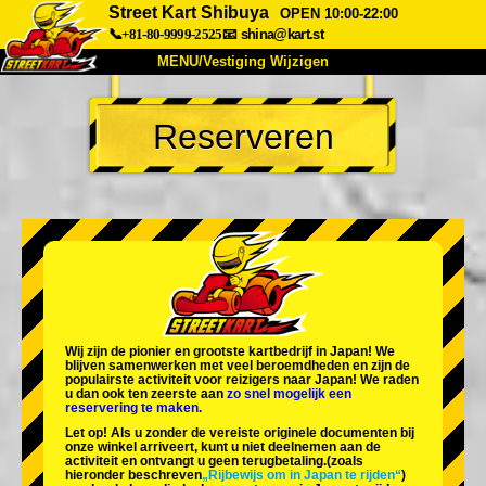
Street Kart Shibuya
OPEN 10:00-22:00
📞+81-80-9999-2525
📧
shina@kart.st
MENU/Vestiging Wijzigen
TOP
Reserveren
Over Ons
Specificaties
Prijs
Bereikbaarheid
Reviews
Veelgestelde Vragen
Bedrijf
Reserveren
Vestiging Wijzigen
Tokio Shinagawa
Tokio Akihabara#1
Tokio Akihabara#2
Tokio Shibuya
Wij zijn de
pionier
en
grootste kartbedrijf
in Japan! We
Tokio Shibuya Annex
Tokio Baai
blijven samenwerken met
veel beroemdheden
en zijn de
populairste activiteit
voor reizigers naar Japan! We raden
u dan ook ten zeerste aan
zo snel mogelijk een
Tokio Asakusa
Osaka
reservering te maken.
Let op! Als u zonder de vereiste originele documenten bij
Okinawa
onze winkel arriveert, kunt u niet deelnemen aan de
activiteit en ontvangt u geen terugbetaling.
(zoals
hieronder beschreven
„Rijbewijs om in Japan te rijden“
)