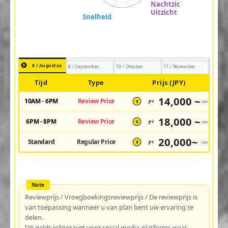
8 / Augustus
9 / September
10 / Oktober
11 / November
Tijd
Type
Prijs (JPY)
14,000 ~
10AM - 6PM
Review Price
JPY
/pax
¥
18,000 ~
6PM - 8PM
Review Price
JPY
/pax
¥
20,000~
Standard
Regular Price
JPY
/pax
¥
Reviewprijs / Vroegboekingsreviewprijs / De reviewprijs is
van toepassing wanneer u van plan bent uw ervaring te
delen.
Dit geldt echter niet voor social media-platforms waar