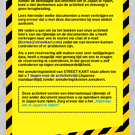
zonder de benodigde documenten om in Japan te rijden,
kunt u niet deelnemen aan de activiteit en ontvangt u
geen terugbetaling.
Lees hieronder welke documenten u moet verkrijgen en
zorg ervoor dat u met deze documenten bij onze winkel
aankomt.
We raden u aan om na het boeken van onze activiteit
foto's van uw rijbewijs en de documenten die u heeft
verkregen naar ons te sturen via chat of e-mail
(
license@streetkart.com
) zodat we van tevoren kunnen
controleren of er problemen zijn.
Als u een reservering wilt maken voor zeer nabijgelegen
data, heeft u mogelijk niet genoeg tijd om ons te vragen
de reservering te controleren. In dat geval moet u zelf
controleren op eigen verantwoordelijkheid.
Het annuleringsbeleid van STREET KART staat alleen toe
dat u
7 dagen voor de activiteitstijd
(Japanse
standaardtijd) zonder annuleringskosten annuleert.
Deze activiteit vereist een internationaal rijbewijs of
een ander document waarmee u op openbare wegen
in Japan kunt rijden. Zorg ervoor dat u het
„Rijbewijs
om in Japan te rijden“