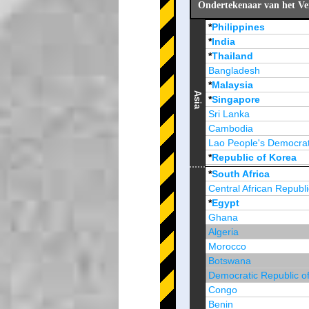
Ondertekenaar van het Ve
*
Philippines
*
India
*
Thailand
Bangladesh
*
Malaysia
Asia
*
Singapore
Sri Lanka
Cambodia
Lao People's Democrat
*
Republic of Korea
Brunei Darussalam
*
South Africa
Central African Republi
*
Egypt
Ghana
Algeria
Morocco
Botswana
Democratic Republic o
Congo
Benin