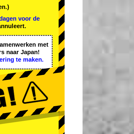
en.)
 dagen voor de
nnuleert.
 samenwerken met
rs naar Japan!
ering te maken.