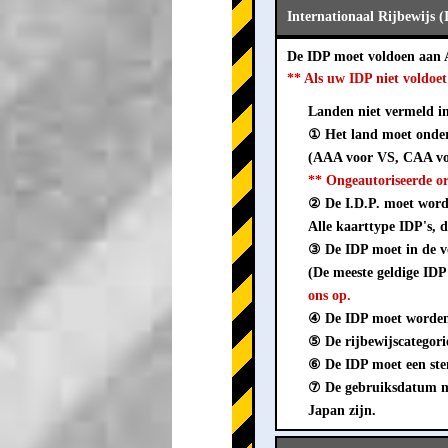
Internationaal Rijbewijs 
De IDP moet voldoen aan
** Als uw IDP niet voldo
Landen niet vermeld in 
① Het land moet onder
(AAA voor VS, CAA vo
** Ongeautoriseerde o
② De I.D.P. moet worden
Alle kaarttype IDP's, d
③ De IDP moet in de
(De meeste geldige IDP
ons op.
④ De IDP moet worden 
⑤ De rijbewijscategorie
⑥ De IDP moet een stem
⑦ De gebruiksdatum mo
Japan zijn.