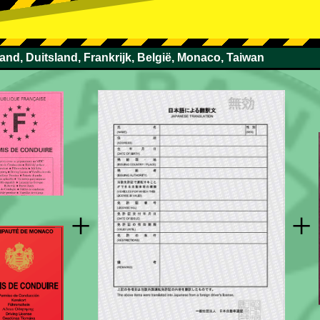
land, Duitsland, Frankrijk, België, Monaco, Taiwan
+
+