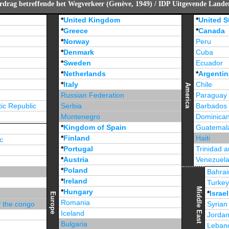
rdrag betreffende het Wegverkeer (Genève, 1949) / IDP Uitgevende Land
*
United Kingdom
*
United S
*
Greece
*
Canada
*
Norway
Peru
*
Denmark
Cuba
*
Sweden
Ecuador
*
Netherlands
*
Argentin
*
Italy
Chile
America
Russian Federation
Paraguay
ic Republic
Serbia
Barbados
Montenegro
Dominican
*
Kingdom of Spain
Guatemal
*
Finland
Haiti
c
*
Portugal
Trinidad 
*
Austria
Venezuel
*
Poland
Jamaica
Bahrai
*
Ireland
Turke
Middle East
*
Hungary
*
Israel
Europe
Romania
f the congo
Syrian
Iceland
Jorda
Bulgaria
Leban