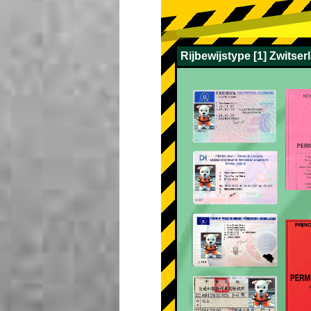
Rijbewijstype [1] Zwitser