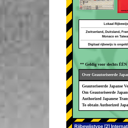
Lokaal Rijbewij
Zwitserland, Duitsland, Frank
Monaco en Taiw
Digitaal rijbewijs is ongel
** Geldig voor slechts ÉÉ
Over Geautoriseerde Japan
Geautoriseerde Japanse V
Om Geautoriseerde Japanse
Authorized Japanese Trans
To obtain Authorized Japa
Rijbewijstype [2] Intern