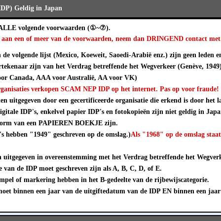
(IDP) Geldig in Japan
 ALLE volgende voorwaarden (①~⑦).
et aan een of meer van de voorwaarden, neem dan DRINGEND contact met 
de volgende lijst (Mexico, Koeweit, Saoedi-Arabië enz.) zijn geen leden e
tekenaar zijn van het Verdrag betreffende het Wegverkeer (Genève, 1949
or Canada, AAA voor Australië, AA voor VK)
rganisaties verkopen SCAM NEP IDP op het internet. Pas op voor fraude!
 uitgegeven door een gecertificeerde organisatie die erkend is door het la
igitale IDP's, enkelvel papier IDP's en fotokopieën zijn niet geldig in Japa
 vorm van een PAPIEREN BOEKJE zijn.
's hebben "1949" geschreven op de omslag.)
Als "1968" op de omslag staa
uitgegeven in overeenstemming met het Verdrag betreffende het Wegverk
 van de IDP moet geschreven zijn als A, B, C, D, of E.
pel of markering hebben in het B-gedeelte van de rijbewijscategorie.
et binnen een jaar van de uitgiftedatum van de IDP EN binnen een jaar