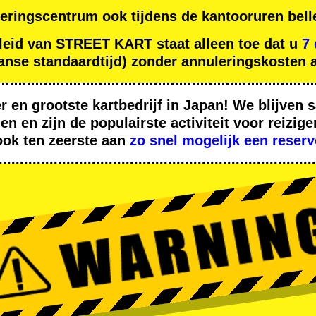
eringscentrum ook tijdens de kantooruren bell
leid van STREET KART staat alleen toe dat u
7
nse standaardtijd) zonder annuleringskosten a
er
en
grootste kartbedrijf
in Japan! We blijven
den
en zijn de
populairste activiteit
voor reizige
ook ten zeerste aan
zo snel mogelijk een reserv