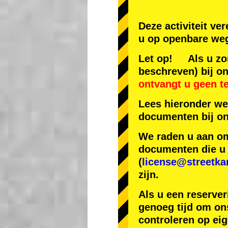
Deze activiteit ve
u op openbare weg
Let op! Als u zon
beschreven) bij on
ontvangt u geen t
Lees hieronder we
documenten bij on
We raden u aan om 
documenten die u h
(
license@streetka
zijn.
Als u een reserver
genoeg tijd om ons
controleren op ei