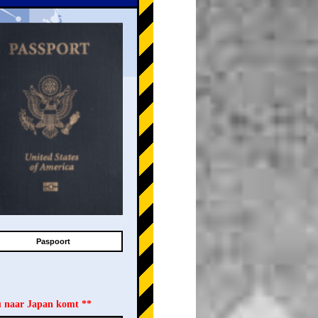
Paspoort
u naar Japan komt **