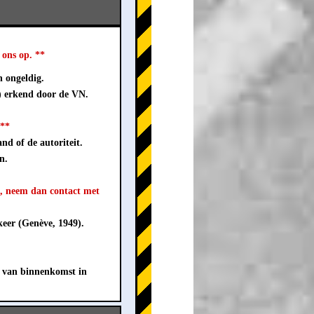
ons op. **
n ongeldig.
) erkend door de VN.
 **
nd of de autoriteit.
n.
t, neem dan contact met
eer (Genève, 1949).
 van binnenkomst in