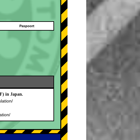
Paspoort
F) in Japan.
slation/
.
ation/