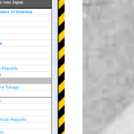
en voor Japan
tates of America
a
 Republic
a
and Tobago
a
n
y
 Arab Republic
n
on