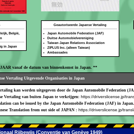
s
Geautoriseerde Japanse Vertaling
rijk, België,
Japan Automobile Federation (JAF)
an
Duitse Automobielvereniging
Taiwan-Japan Relations Association
dig in Japan
ZIPLUS Inc. (alleen Taiwan)
Ambassades
N JAAR vanaf de datum van binnenkomst in Japan. **
se Vertaling Uitgevende Organisaties in Japan
ertaling kan worden uitgegeven door de Japan Automobile Federation (JA
https://driverslicense.jp/tran
 Vertaling van buiten Japan te verkrijgen:
lation can be issued by the Japan Automobile Federation (JAF) in Japan
https://driverslicense.jp/transl
nese Translation from out side of JAPAN :
ationaal Rijbewijs (Conventie van Genève 1949)