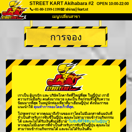
STREET KART Akihabara #2
OPEN 10:00-22:00
📞+81-80-1199-1199
📧
shina@kart.st
เมนู/เปลี่ยนสาขา
หน้าแรก
การจอง
เกี่ยวกับ
สเปค
ราคา
การเข้าถึง
เสียงจากผู้ใช้
คำถามที่พบบ่อย
บริษัท
การจอง
เปลี่ยนสาขา
Tokyo Shinagawa
Tokyo Akihabara#1
Tokyo Akihabara#2
Tokyo Shibuya
เราเป็น
ผู้บุกเบิก
และ
บริษัทโกคาร์ทที่ใหญ่ที่สุด
ในญี่ปุ่น! เรามี
Tokyo Shibuya Annex
Tokyo Bay
ความร่วมมือกับ
คนดังมากมาย
และเป็น
กิจกรรมที่ได้รับความ
นิยมมากที่สุด
ในหมู่นักท่องเที่ยวที่มาเยือนญี่ปุ่น! ดังนั้นเราขอ
แนะนำให้
คุณทำการจองโดยเร็วที่สุด
.
Tokyo Asakusa
Osaka
โปรดทราบ! หากคุณมาถึงร้านของเราโดยไม่มีเอกสารต้นฉบับที่
จำเป็นสำหรับการขับขี่ในญี่ปุ่น คุณจะไม่สามารถเข้าร่วมกิจกรรม
Okinawa
ได้ และจะไม่ได้รับเงินคืน
(อธิบาย
"ใบขับขี่ที่ใช้ขับรถในญี่ปุ่น"
)
หากคุณไม่มีเอกสารที่จำเป็นสำหรับการขับขี่ในญี่ปุ่น คุณจะไม่
สามารถเข้าร่วมกิจกรรมได้ และจะไม่ได้รับเงินคืน