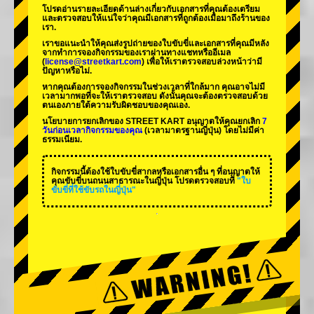
โปรดอ่านรายละเอียดด้านล่างเกี่ยวกับเอกสารที่คุณต้องเตรียม
และตรวจสอบให้แน่ใจว่าคุณมีเอกสารที่ถูกต้องเมื่อมาถึงร้านของ
เรา.
เราขอแนะนำให้คุณส่งรูปถ่ายของใบขับขี่และเอกสารที่คุณมีหลัง
จากทำการจองกิจกรรมของเราผ่านทางแชทหรืออีเมล
(
license@streetkart.com
) เพื่อให้เราตรวจสอบล่วงหน้าว่ามี
ปัญหาหรือไม่.
หากคุณต้องการจองกิจกรรมในช่วงเวลาที่ใกล้มาก คุณอาจไม่มี
เวลามากพอที่จะให้เราตรวจสอบ ดังนั้นคุณจะต้องตรวจสอบด้วย
ตนเองภายใต้ความรับผิดชอบของคุณเอง.
นโยบายการยกเลิกของ STREET KART อนุญาตให้คุณยกเลิก
7
วันก่อนเวลากิจกรรมของคุณ
(เวลามาตรฐานญี่ปุ่น) โดยไม่มีค่า
ธรรมเนียม.
กิจกรรมนี้ต้องใช้ใบขับขี่สากลหรือเอกสารอื่น ๆ ที่อนุญาตให้
คุณขับขี่บนถนนสาธารณะในญี่ปุ่น โปรดตรวจสอบที่
"ใบ
ขับขี่ที่ใช้ขับรถในญี่ปุ่น"