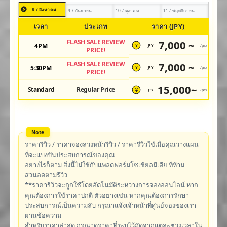
8 / สิงหาคม
9 / กันยายน
10 / ตุลาคม
11 / พฤศจิกายน
เวลา
ประเภท
ราคา (JPY)
FLASH SALE REVIEW
7,000 ~
4PM
JPY
/pax
¥
PRICE!
FLASH SALE REVIEW
7,000 ~
5:30PM
JPY
/pax
¥
PRICE!
15,000~
Standard
Regular Price
JPY
/pax
¥
ราคารีวิว / ราคาจองล่วงหน้ารีวิว / ราคารีวิวใช้เมื่อคุณวางแผน
ที่จะแบ่งปันประสบการณ์ของคุณ
อย่างไรก็ตาม สิ่งนี้ไม่ใช้กับแพลตฟอร์มโซเชียลมีเดีย ที่ห้าม
ส่วนลดตามรีวิว
**ราคารีวิวจะถูกใช้โดยอัตโนมัติระหว่างการจองออนไลน์ หาก
คุณต้องการใช้ราคาปกติ ตัวอย่างเช่น หากคุณต้องการรักษา
ประสบการณ์เป็นความลับ กรุณาแจ้งเจ้าหน้าที่ศูนย์จองของเรา
ผ่านข้อความ
สำหรับราคาล่าสุด กรุณาดูราคาที่ระบุไว้ถัดจากแต่ละช่วงเวลาใน